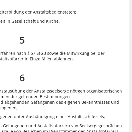
eiterbildung der Anstaltsbediensteten;
eit in Gesellschaft und Kirche.
5
fahren nach § 57 StGB sowie die Mitwirkung bei der
altspfarrer in Einzelfällen ablehnen.
6
ienstausübung der Anstaltsseelsorge nötigen organisatorischen
hmen der geltenden Bestimmungen
 und abgehenden Gefangenen des eigenen Bekenntnisses und
fangenen;
genen unter Aushändigung eines Anstaltsschlüssels;
n Gefangenen und Anstaltspfarrern von Seelsorgegesprächen
 sowie von Besuchen im Dienstzimmer des Anstaltspfarrers;