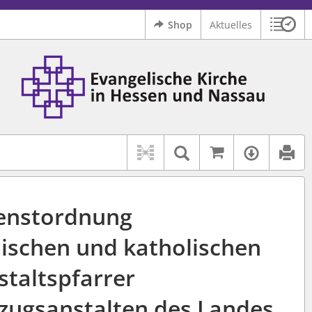
Shop
Aktuelles
Sitzu
Logo Ev. Kirche in Hessen und Nassau
 findet auch: "Pfarrerinitiative" oder "Pfarrerausschuss".
serer Hilfe.
Auf kirchenr
Textsuche im D
Verfüg
enstordnung
lischen und katholischen
staltspfarrer
llzugsanstalten des Landes