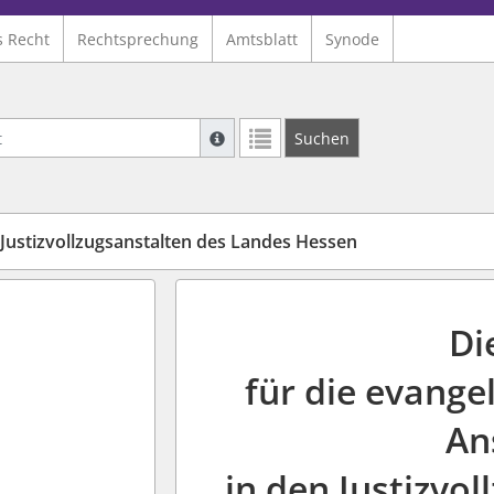
s Recht
Rechtsprechung
Amtsblatt
Synode
Suche mit Platzhalter "*", Bsp. Pfarrer*,
Suchen
Weitere Suchoperatoren finden Sie in un
 Justizvollzugsanstalten des Landes Hessen
Di
für die evange
An
in den Justizvo