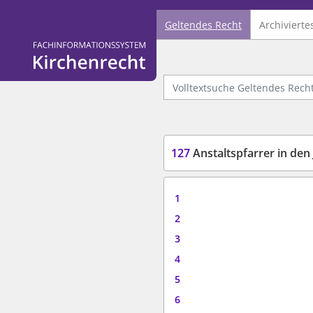
Geltendes Recht
Archivierte
Logo Fachinformationssystem Kirchenrecht
Volltextsuche Geltendes Recht
127
Anstaltspfarrer in den
1
2
3
4
5
6