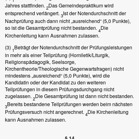
1
Jahres stattfinden.
Das Gemeindepraktikum wird
2
entsprechend verlängert.
Ist der Notendurchschnitt der
3
Nachprüfung auch dann nicht „ausreichend“ (5,0 Punkte),
so ist die Gesamtprüfung nicht bestanden.
Die
4
Kirchenleitung kann Ausnahmen zulassen.
(3)
Beträgt der Notendurchschnitt der Prüfungsleistungen
1
in mehr als einer Teilprüfung (Homiletik/Liturgik,
Religionspädagogik, Seelsorge,
Kirchentheorie/Theologische Gegenwartsfragen) nicht
mindestens „ausreichend“ (5,0 Punkte), wird die
Kandidatin oder der Kandidat zu den weiteren
Teilprüfungen in diesem Prüfungsdurchgang nicht
zugelassen.
Die Gesamtprüfung ist dann nicht bestanden.
2
Bereits bestandene Teilprüfungen werden beim nächsten
3
Prüfungsversuch nicht angerechnet.
Die Kirchenleitung
4
kann Ausnahmen zulassen.
§ 14