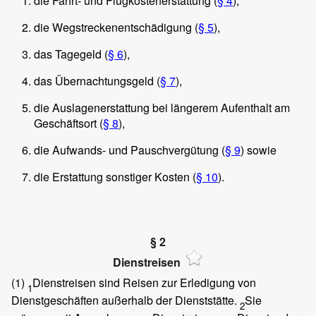
die Fahrt- und Flugkostenerstattung (
§ 4
),
die Wegstreckenentschädigung (
§ 5
),
das Tagegeld (
§ 6
),
das Übernachtungsgeld (
§ 7
),
die Auslagenerstattung bei längerem Aufenthalt am
Geschäftsort (
§ 8
),
die Aufwands- und Pauschvergütung (
§ 9
) sowie
die Erstattung sonstiger Kosten (
§ 10
).
§ 2
Dienstreisen
(1)
Dienstreisen sind Reisen zur Erledigung von
1
Dienstgeschäften außerhalb der Dienststätte.
Sie
2