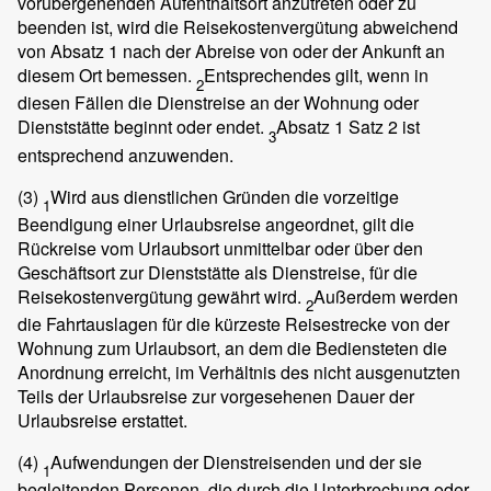
vorübergehenden Aufenthaltsort anzutreten oder zu
beenden ist, wird die Reisekostenvergütung abweichend
von Absatz 1 nach der Abreise von oder der Ankunft an
diesem Ort bemessen.
Entsprechendes gilt, wenn in
2
diesen Fällen die Dienstreise an der Wohnung oder
Dienststätte beginnt oder endet.
Absatz 1 Satz 2 ist
3
entsprechend anzuwenden.
(3)
Wird aus dienstlichen Gründen die vorzeitige
1
Beendigung einer Urlaubsreise angeordnet, gilt die
Rückreise vom Urlaubsort unmittelbar oder über den
Geschäftsort zur Dienststätte als Dienstreise, für die
Reisekostenvergütung gewährt wird.
Außerdem werden
2
die Fahrtauslagen für die kürzeste Reisestrecke von der
Wohnung zum Urlaubsort, an dem die Bediensteten die
Anordnung erreicht, im Verhältnis des nicht ausgenutzten
Teils der Urlaubsreise zur vorgesehenen Dauer der
Urlaubsreise erstattet.
(4)
Aufwendungen der Dienstreisenden und der sie
1
begleitenden Personen, die durch die Unterbrechung oder