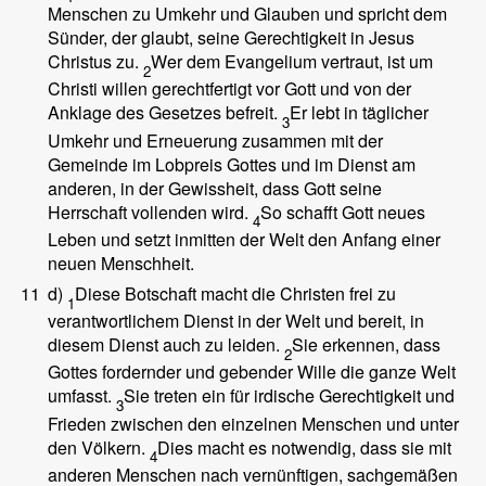
Menschen zu Umkehr und Glauben und spricht dem
Sünder, der glaubt, seine Gerechtigkeit in Jesus
Christus zu.
Wer dem Evangelium vertraut, ist um
2
Christi willen gerechtfertigt vor Gott und von der
Anklage des Gesetzes befreit.
Er lebt in täglicher
3
Umkehr und Erneuerung zusammen mit der
Gemeinde im Lobpreis Gottes und im Dienst am
anderen, in der Gewissheit, dass Gott seine
Herrschaft vollenden wird.
So schafft Gott neues
4
Leben und setzt inmitten der Welt den Anfang einer
neuen Menschheit.
11
d)
Diese Botschaft macht die Christen frei zu
1
verantwortlichem Dienst in der Welt und bereit, in
diesem Dienst auch zu leiden.
Sie erkennen, dass
2
Gottes fordernder und gebender Wille die ganze Welt
umfasst.
Sie treten ein für irdische Gerechtigkeit und
3
Frieden zwischen den einzelnen Menschen und unter
den Völkern.
Dies macht es notwendig, dass sie mit
4
anderen Menschen nach vernünftigen, sachgemäßen