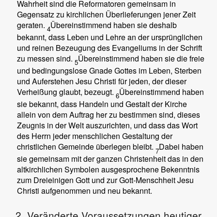
Wahrheit sind die Reformatoren gemeinsam in
Gegensatz zu kirchlichen Überlieferungen jener Zeit
geraten.
Übereinstimmend haben sie deshalb
4
bekannt, dass Leben und Lehre an der ursprünglichen
und reinen Bezeugung des Evangeliums in der Schrift
zu messen sind.
Übereinstimmend haben sie die freie
5
und bedingungslose Gnade Gottes im Leben, Sterben
und Auferstehen Jesu Christi für jeden, der dieser
Verheißung glaubt, bezeugt.
Übereinstimmend haben
6
sie bekannt, dass Handeln und Gestalt der Kirche
allein von dem Auftrag her zu bestimmen sind, dieses
Zeugnis in der Welt auszurichten, und dass das Wort
des Herrn jeder menschlichen Gestaltung der
christlichen Gemeinde überlegen bleibt.
Dabei haben
7
sie gemeinsam mit der ganzen Christenheit das in den
altkirchlichen Symbolen ausgesprochene Bekenntnis
zum Dreieinigen Gott und zur Gott-Menschheit Jesu
Christi aufgenommen und neu bekannt.
2. Veränderte Voraussetzungen heutiger