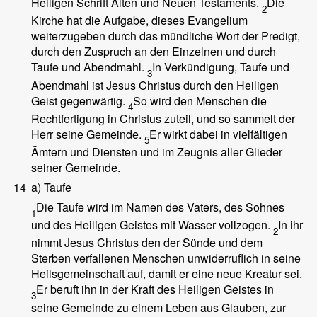
Heiligen Schrift Alten und Neuen Testaments.
Die
2
Kirche hat die Aufgabe, dieses Evangelium
weiterzugeben durch das mündliche Wort der Predigt,
durch den Zuspruch an den Einzelnen und durch
Taufe und Abendmahl.
In Verkündigung, Taufe und
3
Abendmahl ist Jesus Christus durch den Heiligen
Geist gegenwärtig.
So wird den Menschen die
4
Rechtfertigung in Christus zuteil, und so sammelt der
Herr seine Gemeinde.
Er wirkt dabei in vielfältigen
5
Ämtern und Diensten und im Zeugnis aller Glieder
seiner Gemeinde.
14
a) Taufe
Die Taufe wird im Namen des Vaters, des Sohnes
1
und des Heiligen Geistes mit Wasser vollzogen.
In ihr
2
nimmt Jesus Christus den der Sünde und dem
Sterben verfallenen Menschen unwiderruflich in seine
Heilsgemeinschaft auf, damit er eine neue Kreatur sei.
Er beruft ihn in der Kraft des Heiligen Geistes in
3
seine Gemeinde zu einem Leben aus Glauben, zur