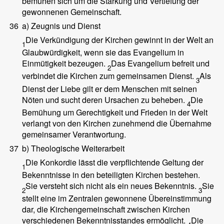
bemühen sich um die Stärkung und Vertiefung der
gewonnenen Gemeinschaft.
36
a) Zeugnis und Dienst
Die Verkündigung der Kirchen gewinnt in der Welt an
1
Glaubwürdigkeit, wenn sie das Evangelium in
Einmütigkeit bezeugen.
Das Evangelium befreit und
2
verbindet die Kirchen zum gemeinsamen Dienst.
Als
3
Dienst der Liebe gilt er dem Menschen mit seinen
Nöten und sucht deren Ursachen zu beheben.
Die
4
Bemühung um Gerechtigkeit und Frieden in der Welt
verlangt von den Kirchen zunehmend die Übernahme
gemeinsamer Verantwortung.
37
b) Theologische Weiterarbeit
Die Konkordie lässt die verpflichtende Geltung der
1
Bekenntnisse in den beteiligten Kirchen bestehen.
Sie versteht sich nicht als ein neues Bekenntnis.
Sie
2
3
stellt eine im Zentralen gewonnene Übereinstimmung
dar, die Kirchengemeinschaft zwischen Kirchen
verschiedenen Bekenntnisstandes ermöglicht.
Die