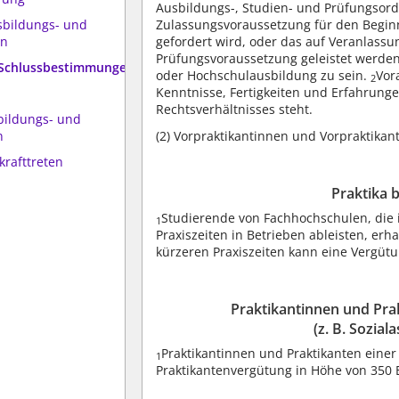
Ausbildungs-, Studien- und Prüfungsord
Zulassungsvoraussetzung für den Beginn
sbildungs- und
gefordert wird, oder das auf Veranlassu
en
Prüfungsvoraussetzung geleistet werden
 Schlussbestimmungen
oder Hochschulausbildung zu sein.
Vor
2
Kenntnisse, Fertigkeiten und Erfahrunge
Rechtsverhältnisses steht.
bildungs- und
n
(2)
Vorpraktikantinnen und Vorpraktikant
krafttreten
Praktika 
Studierende von Fachhochschulen, die
1
Praxiszeiten in Betrieben ableisten, er
kürzeren Praxiszeiten kann eine Vergütu
Praktikantinnen und Prak
(z. B. Sozial
Praktikantinnen und Praktikanten einer
1
Praktikantenvergütung in Höhe von 350 