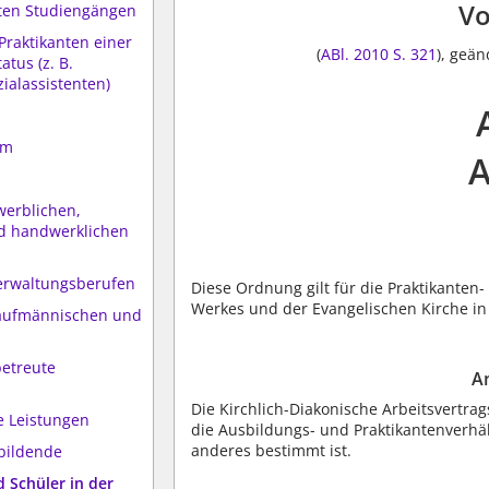
Vo
erten Studiengängen
Praktikanten einer
(
ABl. 2010 S. 321
), geän
atus (z. B.
zialassistenten)
um
A
werblichen,
nd handwerklichen
Verwaltungsberufen
Diese Ordnung gilt für die Praktikanten
Werkes und der Evangelischen Kirche i
kaufmännischen und
betreute
A
Die Kirchlich-Diakonische Arbeitsvertra
 Leistungen
die Ausbildungs- und Praktikantenverh
anderes bestimmt ist.
ubildende
 Schüler in der