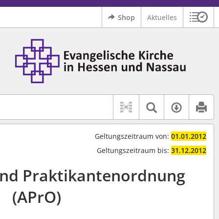
Shop
Aktuelles
Sitzu
Logo Ev. Kirche in Hessen und Nassau
 findet auch: "Pfarrerinitiative" oder "Pfarrerausschuss".
serer Hilfe.
Textsuche 
Verfüg
Geltungszeitraum von:
01.01.2012
Geltungszeitraum bis:
31.12.2012
und Praktikantenordnung
(APrO)