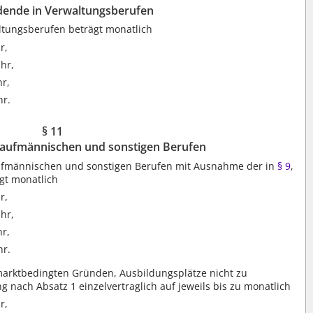
dende in Verwaltungsberufen
ltungsberufen beträgt monatlich
r,
hr,
hr,
hr.
§ 11
kaufmännischen und sonstigen Berufen
ufmännischen und sonstigen Berufen mit Ausnahme der in
§ 9
,
gt monatlich
r,
hr,
hr,
hr.
tsmarktbedingten Gründen, Ausbildungsplätze nicht zu
 nach Absatz 1 einzelvertraglich auf jeweils bis zu monatlich
r,