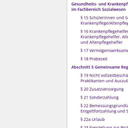
Gesundheits- und Krankenpfl
im Fachbereich Sozialwesen
§ 15 Schülerinnen und S
Krankenpflege/Altenpfle
§ 16 Krankenpflegehelfe
Krankenpflegehelfer, Al
und Altenpflegehelfer
§ 17 Vermögenswirksame
§ 18 Probezeit
Abschnitt 5 Gemeinsame Re
§ 19 Nicht vollzeitbeschä
Praktikanten und Auszu
§ 20 Zusatzversorgung
§ 21 Sonderzahlung
§ 22 Bemessungsgrundla
Entgeltfortzahlung und
§ 22a Urlaub
§ 23 Freistellung zur Pr