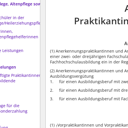
ege, Altenpflege sowie
Praktikanti
chüler in der
ge/Heilerziehungspflege
rinnen,
tenpflegehelferinnen
A
 Leistungen
(1)
Anerkennungspraktikantinnen und An
einer zwei- oder dreijährigen Fachschu
Fachhochschulausbildung ein in der Rege
gelungen
(2)
Anerkennungspraktikantinnen und An
ftigte Praktikantinnen,
Ausbildungsvergütung
bildende
für einen Ausbildungsberuf mit zwe
für einen Ausbildungsberuf mit dre
für einen Ausbildungsberuf mit Fa
ge für die
 Sonderzahlung
(1)
Vorpraktikantinnen und Vorpraktikan
1
üfung