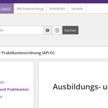
s Recht
Rechtsprechung
Amtsblatt
Synode
Suche mit Platzhalter "*", Bsp. Pfarrer*,
Suchen
Weitere Suchoperatoren finden Sie in un
 Praktikantenordnung (APrO)
AVO
Ausbildungs- 
 und Praktikanten
ka