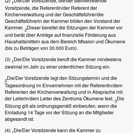
(2)
Die/Der Vorsitzende, die/der stellvertretende
1
Vorsitzende, die Referentin/der Referent der
Kirchenverwaltung und der Geschäftsführer/die
Geschäftsführerin der Kammer bilden den Vorstand der
Kammer.
Dieser bereitet die Sitzungen der Kammer vor
2
und berät über Anträge auf finanzielle Förderung aus
Haushaltsmitteln aus dem Bereich Mission und Ökumene
(bis zu Beträgen von 30.000 Euro).
(3)
Der/Die Vorsitzende beruft die Kammer mindestens
1
zweimal im Jahr zu einer ordentlichen Sitzung ein.
Die/Der Vorsitzende legt den Sitzungstermin und die
2
Tagesordnung im Einvernehmen mit der Referentin/dem
Referenten der Kirchenverwaltung und in Absprache mit
der Leiterin/dem Leiter des Zentrums Ökumene fest.
Die
3
Sitzung gilt als ordnungsgemäß einberufen, wenn die
Einladung 14 Tage vor der Sitzung an die Mitglieder
abgesandt ist.
(4)
Die/Der Vorsitzende kann die Kammer zu
1