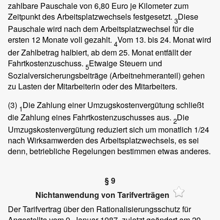
zahlbare Pauschale von 6,80 Euro je Kilometer zum
Zeitpunkt des Arbeitsplatzwechsels festgesetzt.
Diese
3
Pauschale wird nach dem Arbeitsplatzwechsel für die
ersten 12 Monate voll gezahlt.
Vom 13. bis 24. Monat wird
4
der Zahlbetrag halbiert, ab dem 25. Monat entfällt der
Fahrtkostenzuschuss.
Etwaige Steuern und
5
Sozialversicherungsbeiträge (Arbeitnehmeranteil) gehen
zu Lasten der Mitarbeiterin oder des Mitarbeiters.
(3)
Die Zahlung einer Umzugskostenvergütung schließt
1
die Zahlung eines Fahrtkostenzuschusses aus.
Die
2
Umzugskostenvergütung reduziert sich um monatlich 1/24
nach Wirksamwerden des Arbeitsplatzwechsels, es sei
denn, betriebliche Regelungen bestimmen etwas anderes.
§ 9
Nichtanwendung von Tarifverträgen
Der Tarifvertrag über den Rationalisierungsschutz für
Angestellte vom 9. Januar 1987, zuletzt geändert am 29.