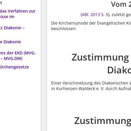
Vom 
n
 das Verfahren zur
(
ABl. 2013 S. 5
), zuletzt 
isse im
Die Kirchensynode der Evangelischen Ki
z Diakonie –
beschlossen:
ie Diakonie
zes der EKD (MVG-
Zustimmung 
 – MVG.DW)
Diak
Kirchengesetze
Einer Verschmelzung des Diakonischen 
in Kurhessen-Waldeck e. V. durch Aufn
Zustimmung 