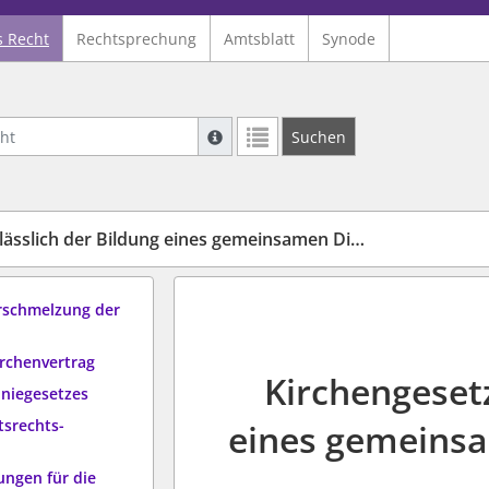
s Recht
Rechtsprechung
Amtsblatt
Synode
Suche mit Platzhalter "*", Bsp. Pfarrer*,
Suchen
Weitere Suchoperatoren finden Sie in un
ich der Bildung eines gemeinsamen Diakonischen Werks
rschmelzung der
rchenvertrag
Kirchengesetz
oniegesetzes
tsrechts-
eines gemeins
ngen für die