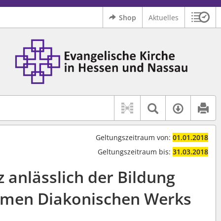
Shop
Aktuelles
Sitzu
Logo Ev. Kirche in Hessen und Nassau
 findet auch: "Pfarrerinitiative" oder "Pfarrerausschuss".
serer Hilfe.
Textsuche 
Verfüg
Geltungszeitraum von:
01.01.2018
Geltungszeitraum bis:
31.03.2018
 anlässlich der Bildung
amen Diakonischen Werks