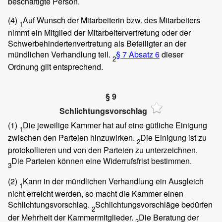
beschäftigte Person.
(4)
Auf Wunsch der Mitarbeiterin bzw. des Mitarbeiters
1
nimmt ein Mitglied der Mitarbeitervertretung oder der
Schwerbehindertenvertretung als Beteiligter an der
mündlichen Verhandlung teil.
§ 7 Absatz 6
dieser
2
Ordnung gilt entsprechend.
§ 9
Schlichtungsvorschlag
(1)
Die jeweilige Kammer hat auf eine gütliche Einigung
1
zwischen den Parteien hinzuwirken.
Die Einigung ist zu
2
protokollieren und von den Parteien zu unterzeichnen.
Die Parteien können eine Widerrufsfrist bestimmen.
3
(2)
Kann in der mündlichen Verhandlung ein Ausgleich
1
nicht erreicht werden, so macht die Kammer einen
Schlichtungsvorschlag.
Schlichtungsvorschläge bedürfen
2
der Mehrheit der Kammermitglieder.
Die Beratung der
3