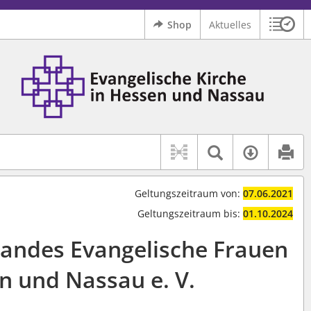
Shop
Aktuelles
Sitzu
Logo Ev. Kirche in Hessen und Nassau
 findet auch: "Pfarrerinitiative" oder "Pfarrerausschuss".
serer Hilfe.
Textsuche 
Verfüg
Geltungszeitraum von:
07.06.2021
Geltungszeitraum bis:
01.10.2024
bandes Evangelische Frauen
n und Nassau e. V.