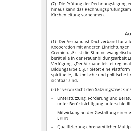
(7)
Die Prüfung der Rechnungslegung e
1
hinaus kann das Rechnungsprüfungsamt 
Kirchenleitung vornehmen.
Au
(1)
Der Verband ist Dachverband für all
1
Kooperation mit anderen Einrichtungen
Gremien.
Er ist die Stimme evangelisch
3
berät alle in der Frauenbildungsarbeit
Verfügung.
Der Verband leistet regiona
5
Bildungsarbeit.
Er bietet eine Plattfo
6
spirituelle, diakonische und politische 
sichtbar sind.
(2)
Er verwirklicht den Satzungszweck i
Unterstützung, Förderung und Bera
unter Berücksichtigung unterschied
Mitwirkung an der Gestaltung einer e
EKHN.
Qualifizierung ehrenamtlicher Multipl