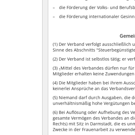
die Förderung der Volks- und Berufsb
die Förderung internationaler Gesin
Gemei
(1)
Der Verband verfolgt ausschließlich 
Sinne des Abschnitts "Steuerbegünstig
(2)
Der Verband ist selbstlos tätig; er ver
(3)
Mittel des Verbandes dürfen nur f
1
Mitglieder erhalten keine Zuwendungen 
(4)
Die Mitglieder haben bei ihrem Auss
keinerlei Ansprüche an das Verbandsve
(5)
Niemand darf durch Ausgaben, die d
unverhältnismäßig hohe Vergütungen b
(6)
Bei Auflösung oder Aufhebung des Ver
gesamte Vermögen des Verbandes an die K
Rechts) mit Sitz in Darmstadt, die es un
Zwecke in der Frauenarbeit zu verwende