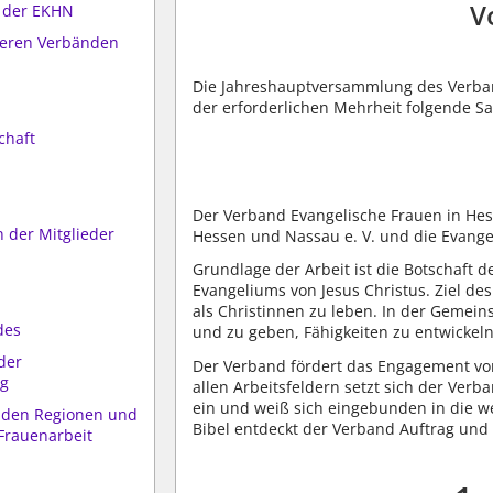
V
 der EKHN
deren Verbänden
Die Jahreshauptversammlung des Verban
der erforderlichen Mehrheit folgende S
chaft
Der Verband Evangelische Frauen in Hess
n der Mitglieder
Hessen und Nassau e. V. und die Evang
Grundlage der Arbeit ist die Botschaft 
Evangeliums von Jesus Christus. Ziel de
als Christinnen zu leben. In der Gemeins
des
und zu geben, Fähigkeiten zu entwicke
der
Der Verband fördert das Engagement von
ng
allen Arbeitsfeldern setzt sich der Ver
ein und weiß sich eingebunden in die w
s den Regionen und
Bibel entdeckt der Verband Auftrag und
Frauenarbeit