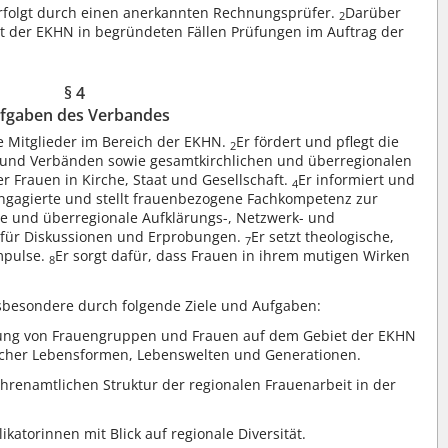
rfolgt durch einen anerkannten Rechnungsprüfer.
Darüber
2
der EKHN in begründeten Fällen Prüfungen im Auftrag der
§ 4
fgaben des Verbandes
e Mitglieder im Bereich der EKHN.
Er fördert und pflegt die
2
 und Verbänden sowie gesamtkirchlichen und überregionalen
er Frauen in Kirche, Staat und Gesellschaft.
Er informiert und
4
 Engagierte und stellt frauenbezogene Fachkompetenz zur
le und überregionale Aufklärungs-, Netzwerk- und
rm für Diskussionen und Erprobungen.
Er setzt theologische,
7
Impulse.
Er sorgt dafür, dass Frauen in ihrem mutigen Wirken
8
nsbesondere durch folgende Ziele und Aufgaben:
tung von Frauengruppen und Frauen auf dem Gebiet der EKHN
licher Lebensformen, Lebenswelten und Generationen.
hrenamtlichen Struktur der regionalen Frauenarbeit in der
ikatorinnen mit Blick auf regionale Diversität.