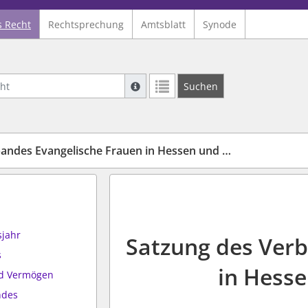
s Recht
Rechtsprechung
Amtsblatt
Synode
Suche mit Platzhalter "*", Bsp. Pfarrer*,
Suchen
Weitere Suchoperatoren finden Sie in un
s Evangelische Frauen in Hessen und Nassau e. V.
sjahr
Satzung des Ver
s
in Hesse
nd Vermögen
ndes