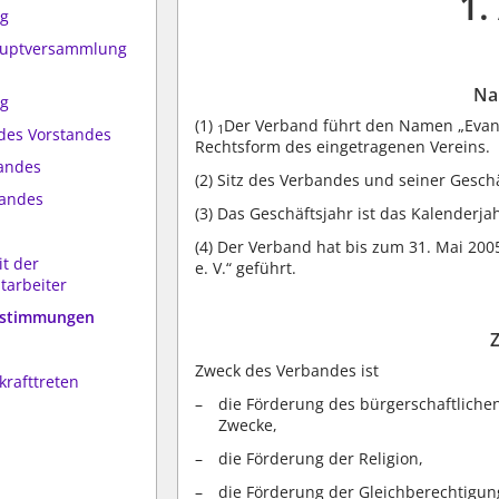
1.
ng
hauptversammlung
Na
ng
(1)
Der Verband führt den Namen „Evang
1
des Vorstandes
Rechtsform des eingetragenen Vereins.
tandes
(2)
Sitz des Verbandes und seiner Geschäf
tandes
(3)
Das Geschäftsjahr ist das Kalenderjah
(4)
Der Verband hat bis zum 31. Mai 200
it der
e. V.“ geführt.
tarbeiter
bestimmungen
Zweck des Verbandes ist
krafttreten
die Förderung des bürgerschaftlich
Zwecke,
die Förderung der Religion,
die Förderung der Gleichberechtigu