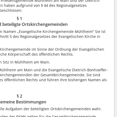
n Friedensgemeinde Mühlheim am Main und der Dietrich-
 haben aufgrund von § 44 des Regionalgesetzes
beschlossen:
§ 1
d beteiligte Ortskirchengemeinden
en Namen „Evangelische Kirchengemeinde Mühlheim“ Sie ist
itt 5 des Regionalgesetzes der Evangelischen Kirche in
e Kirchengemeinde im Sinne der Ordnung der Evangelischen
che Körperschaft des öffentlichen Rechts.
n Sitz in Mühlheim am Main.
Mühlheim am Main und die Evangelische Dietrich-Bonhoeffer-
irchengemeinden der Gesamtkirchengemeinde. Sie sind
es öffentlichen Rechts und führen ihre bisherigen Namen als
§ 2
gemeine Bestimmungen
lle Aufgaben der beteiligten Ortskirchengemeinden wahr.
nden der EKHN gelten für die Gesamtkirchengemeinde