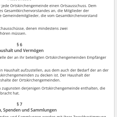
ür jede Ortskirchengemeinde einen Ortsausschuss. Dem
es Gesamtkirchenvorstandes an, die Mitglieder der
re Gemeindemitglieder, die vom Gesamtkirchenvorstand
Fachausschüsse, denen mindestens zwei
ehören müssen.
§ 6
ushalt und Vermögen
telle der an ihr beteiligten Ortskirchengemeinden Empfänger
in Haushalt aufzustellen, aus dem auch der Bedarf der an der
skirchengemeinden zu decken ist. Der Haushalt der
shalte der Ortskirchengemeinden.
n zugunsten derjenigen Ortskirchengemeinde enthalten, die
bracht hat.
§ 7
en, Spenden und Sammlungen
 Spenden und Sammlungen werden mit ihrer Zweckbestimmung