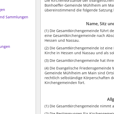
Die Kirchenvorstände der Evangelische
Bonhoeffer-Gemeinde Mühlheim am Main
gen
übereinstimmend die folgende Satzung 
 und Sammlungen
Name, Sitz un
(1) Die Gesamtkirchengemeinde führt d
n
eine Gesamtkirchengemeinde nach Abschn
Hessen und Nassau.
mungen
(2) Die Gesamtkirchengemeinde ist ein
Kirche in Hessen und Nassau und als sol
(3) Die Gesamtkirchengemeinde hat ihre
(4) Die Evangelische Friedensgemeinde 
Gemeinde Mühlheim am Main sind Ortsk
rechtlich selbständige Körperschaften d
Kirchengemeinden fort.
All
(1) Die Gesamtkirchengemeinde nimmt a
(2) Die Bestimmungen für Kirchengemei