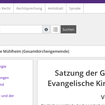
s Recht
Rechtsprechung
Amtsblatt
Synode
Suche mit Platzhalter "*", Bsp. Pfarrer*,
Suchen
Weitere Suchoperatoren finden Sie in un
de Mühlheim (Gesamtkirchengemeinde)
ligte
Satzung der 
mungen
Evangelische K
and
V
 und der