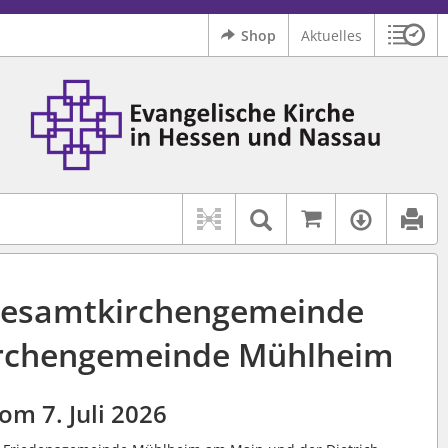
Shop
Aktuelles
Sitzu
Logo Ev. Kirche in Hessen und Nassau
 findet auch: "Pfarrerinitiative" oder "Pfarrerausschuss".
serer Hilfe.
Auf kirchenr
Textsuche im D
Verfüg
Gesamtkirchengemeinde
irchengemeinde Mühlheim
om 7. Juli 2026