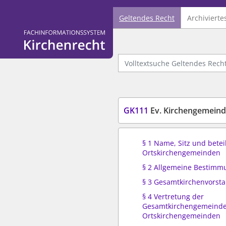
Geltendes Recht
Archivierte
Logo Fachinformationssystem Kirchenrecht
Volltextsuche Geltendes Recht
GK111
Ev. Kirchengemein
§ 1 Name, Sitz und betei
Ortskirchengemeinden
§ 2 Allgemeine Bestim
§ 3 Gesamtkirchenvorst
§ 4 Vertretung der
Gesamtkirchengemeinde
Ortskirchengemeinden