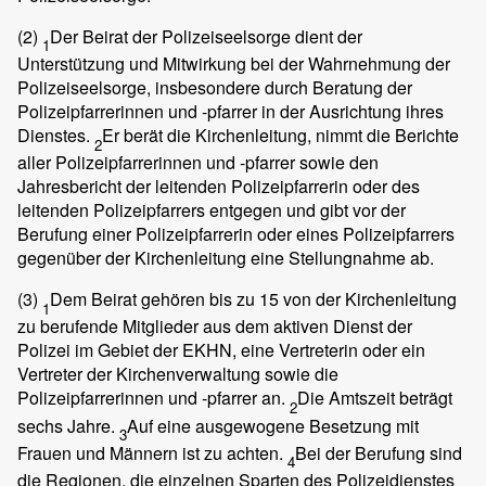
(2)
Der Beirat der Polizeiseelsorge dient der
1
Unterstützung und Mitwirkung bei der Wahrnehmung der
Polizeiseelsorge, insbesondere durch Beratung der
Polizeipfarrerinnen und -pfarrer in der Ausrichtung ihres
Dienstes.
Er berät die Kirchenleitung, nimmt die Berichte
2
aller Polizeipfarrerinnen und -pfarrer sowie den
Jahresbericht der leitenden Polizeipfarrerin oder des
leitenden Polizeipfarrers entgegen und gibt vor der
Berufung einer Polizeipfarrerin oder eines Polizeipfarrers
gegenüber der Kirchenleitung eine Stellungnahme ab.
(3)
Dem Beirat gehören bis zu 15 von der Kirchenleitung
1
zu berufende Mitglieder aus dem aktiven Dienst der
Polizei im Gebiet der EKHN, eine Vertreterin oder ein
Vertreter der Kirchenverwaltung sowie die
Polizeipfarrerinnen und -pfarrer an.
Die Amtszeit beträgt
2
sechs Jahre.
Auf eine ausgewogene Besetzung mit
3
Frauen und Männern ist zu achten.
Bei der Berufung sind
4
die Regionen, die einzelnen Sparten des Polizeidienstes