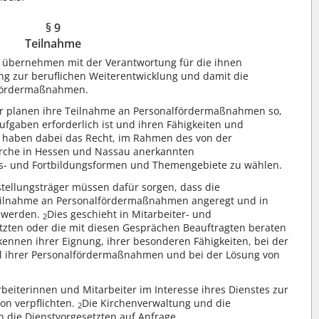
§ 9
Teilnahme
r übernehmen mit der Verantwortung für die ihnen
ng zur beruflichen Weiterentwicklung und damit die
lfördermaßnahmen.
er planen ihre Teilnahme an Personalfördermaßnahmen so,
Aufgaben erforderlich ist und ihren Fähigkeiten und
e haben dabei das Recht, im Rahmen des von der
irche in Hessen und Nassau anerkannten
- und Fortbildungsformen und Themengebiete zu wählen.
tellungsträger müssen dafür sorgen, dass die
Teilnahme an Personalfördermaßnahmen angeregt und in
n werden.
Dies geschieht in Mitarbeiter- und
2
tzten oder die mit diesen Gesprächen Beauftragten beraten
ennen ihrer Eignung, ihrer besonderen Fähigkeiten, bei der
l ihrer Personalfördermaßnahmen und bei der Lösung von
beiterinnen und Mitarbeiter im Interesse ihres Dienstes zur
on verpflichten.
Die Kirchenverwaltung und die
2
 die Dienstvorgesetzten auf Anfrage.