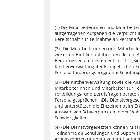
(1)
Die Mitarbeiterinnen und Mitarbeite
aufgetragenen Aufgaben die Verpflichtu
Bereitschaft zur Teilnahme an Persona
(2)
Die Mitarbeiterinnen und Mitarbeit
1
wie es im Hinblick auf ihre beruflichen 
Bedürfnissen am besten entspricht.
Si
2
Kirchenverwaltung der Evangelischen K
Personalförderungsprogramm Schulungs
(3)
Die Kirchenverwaltung sowie die Ans
1
Mitarbeiterinnen und Mitarbeiter zur 
Fortbildungs- und Berufsfragen berate
Personalgesprächen.
Die Dienstvorgese
3
und unterstützen die Einzelnen beim Erk
Auswahl von Schwerpunkten in der Wah
Schwierigkeiten.
(4)
Die Dienstvorgesetzten können Mitar
1
Teilnahme an Schulungen und Supervisi
Arbeitszentren unterstützen und beraten