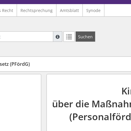
s Recht
Rechtsprechung
Amtsblatt
Synode
Suche mit Platzhalter "*", Bsp. Pfarrer*,
Suchen
Weitere Suchoperatoren finden Sie in un
setz (PFördG)
K
über die Maßnah
(Personalför