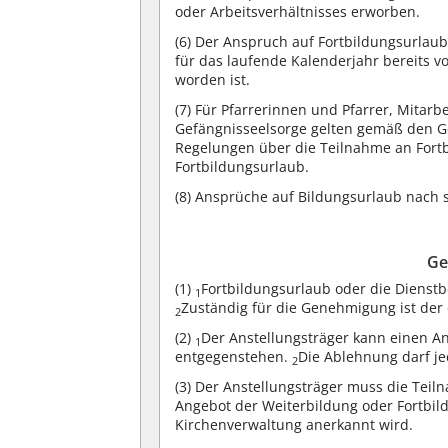
oder Arbeitsverhältnisses erworben.
(6)
Der Anspruch auf Fortbildungsurlaub 
für das laufende Kalenderjahr bereits 
worden ist.
(7)
Für Pfarrerinnen und Pfarrer, Mitarbe
Gefängnisseelsorge gelten gemäß den Ge
Regelungen über die Teilnahme an Fort
Fortbildungsurlaub.
(8)
Ansprüche auf Bildungsurlaub nach st
Ge
(1)
Fortbildungsurlaub oder die Dienstb
1
Zuständig für die Genehmigung ist der 
2
(2)
Der Anstellungsträger kann einen A
1
entgegenstehen.
Die Ablehnung darf je
2
(3)
Der Anstellungsträger muss die Teiln
Angebot der Weiterbildung oder Fortbil
Kirchenverwaltung anerkannt wird.