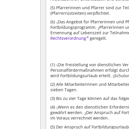
(5)
Pfarrerinnen und Pfarrer sind zur Te
(Pfarrerrüstzeiten) verpflichtet.
(6)
Das Angebot für Pfarrerinnen und Pf
1
Fortbildungsprogramm.
Pfarrerinnen un
2
Ernennung auf Lebenszeit zur Teilnahme
4
Rechtsverordnung
geregelt.
(1)
Die Freistellung von dienstlichen 
1
Personalfördermaßnahmen erfolgt durch
wird Fortbildungsurlaub erteilt.
Schulun
3
(2)
Alle Mitarbeiterinnen und Mitarbeite
sieben Tagen.
(3)
Bis zu vier Tage können auf das folg
(4)
Wenn es den dienstlichen Erforderni
1
gewährt werden.
Der Anspruch auf Fort
2
im Voraus verrechnet werden.
(5)
Der Anspruch auf Fortbildungsurlaub