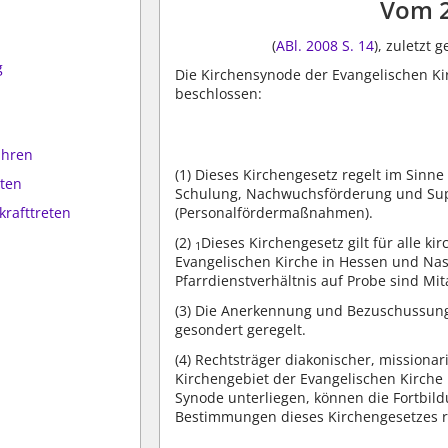
Vom 
(
ABl. 2008 S. 14
), zuletzt
g
Die Kirchensynode der Evangelischen Ki
beschlossen:
ahren
(1)
Dieses Kirchengesetz regelt im Sinne
ten
Schulung, Nachwuchsförderung und Super
(Personalfördermaßnahmen).
krafttreten
(2)
Dieses Kirchengesetz gilt für alle k
1
Evangelischen Kirche in Hessen und Na
Pfarrdienstverhältnis auf Probe sind Mi
(3)
Die Anerkennung und Bezuschussung 
gesondert geregelt.
(4)
Rechtsträger diakonischer, missionari
Kirchengebiet der Evangelischen Kirche
Synode unterliegen, können die Fortbil
Bestimmungen dieses Kirchengesetzes r