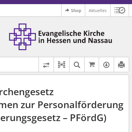
Shop
Aktuelles
Sitzu
Logo Ev. Kirche in Hessen und Nassau
 findet auch: "Pfarrerinitiative" oder "Pfarrerausschuss".
serer Hilfe.
Auf kirchenr
Textsuche im D
Verfüg
Dokument-Beziehungen
Rechtsstände vergleichen
irchengesetz
men zur Personalförderung
derungsgesetz – PFördG)