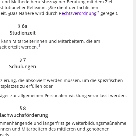
orm und Methode berufsbezogener Beratung mit dem Ziel
itutioneller Reflexion.
Sie dient der fachlichen
2
2
beit.
Das Nähere wird durch
Rechtsverordnung
geregelt.
3
§ 6a
Studienzeit
g kann Mitarbeiterinnen und Mitarbeitern, die am
3
eit erteilt werden.
§ 7
Schulungen
zierung, die absolviert werden müssen, um die spezifischen
tsplatzes zu erfüllen oder
ger zur allgemeinen Personalentwicklung veranlasst werden.
§ 8
Nachwuchsförderung
ammenhängende und längerfristige Weiterbildungsmaßnahme
rinnen und Mitarbeitern des mittleren und gehobenen
sels.