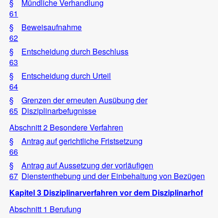
§
Mündliche Verhandlung
61
§
Beweisaufnahme
62
§
Entscheidung durch Beschluss
63
§
Entscheidung durch Urteil
64
§
Grenzen der erneuten Ausübung der
65
Disziplinarbefugnisse
Abschnitt 2 Besondere Verfahren
§
Antrag auf gerichtliche Fristsetzung
66
§
Antrag auf Aussetzung der vorläufigen
67
Dienstenthebung und der Einbehaltung von Bezügen
Kapitel 3 Disziplinarverfahren vor dem Disziplinarhof
Abschnitt 1 Berufung