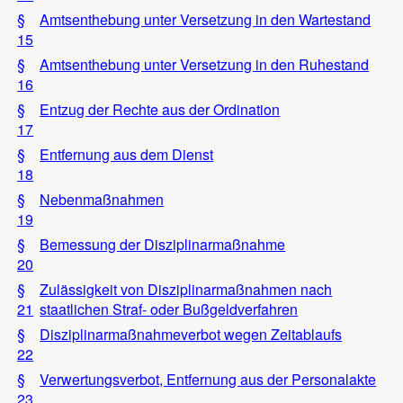
§
Amtsenthebung unter Versetzung in den Wartestand
15
§
Amtsenthebung unter Versetzung in den Ruhestand
16
§
Entzug der Rechte aus der Ordination
17
§
Entfernung aus dem Dienst
18
§
Nebenmaßnahmen
19
§
Bemessung der Disziplinarmaßnahme
20
§
Zulässigkeit von Disziplinarmaßnahmen nach
21
staatlichen Straf- oder Bußgeldverfahren
§
Disziplinarmaßnahmeverbot wegen Zeitablaufs
22
§
Verwertungsverbot, Entfernung aus der Personalakte
23