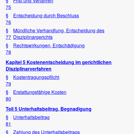
§
Frist und Verfahren
75
§
Entscheidung durch Beschluss
76
§
Mündliche Verhandlung, Entscheidung des
77
Disziplinargerichts
§
Rechtswirkungen, Entschädigung
78
Kapitel 5 Kostenentscheidung im gerichtlichen
Disziplinarverfahren
§
Kostentragungspflicht
79
§
Erstattungsfähige Kosten
80
Teil 5 Unterhaltsbeitrag, Begnadigung
§
Unterhaltsbeitrag
81
§
Zahlung des Unterhaltsbeitrags