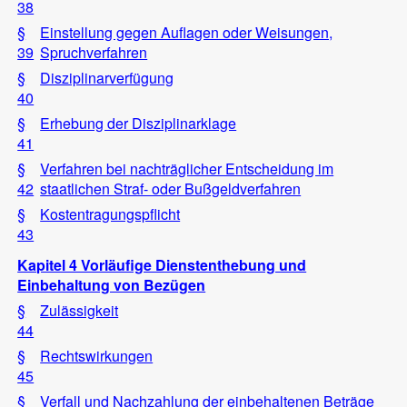
38
§
Einstellung gegen Auflagen oder Weisungen,
39
Spruchverfahren
§
Disziplinarverfügung
40
§
Erhebung der Disziplinarklage
41
§
Verfahren bei nachträglicher Entscheidung im
42
staatlichen Straf- oder Bußgeldverfahren
§
Kostentragungspflicht
43
Kapitel 4 Vorläufige Dienstenthebung und
Einbehaltung von Bezügen
§
Zulässigkeit
44
§
Rechtswirkungen
45
§
Verfall und Nachzahlung der einbehaltenen Beträge