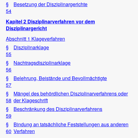
§
Besetzung der Disziplinargerichte
54
Kapitel 2 Disziplinarverfahren vor dem
Disziplinargericht
Abschnitt 1 Klageverfahren
§
Disziplinarklage
55
§
Nachtragsdisziplinarklage
56
§
Belehrung, Beistände und Bevollmächtigte
57
§
Mängel des behördlichen Disziplinarverfahrens oder
58
der Klageschrift
§
Beschränkung des Disziplinarverfahrens
59
§
Bindung an tatsächliche Feststellungen aus anderen
60
Verfahren