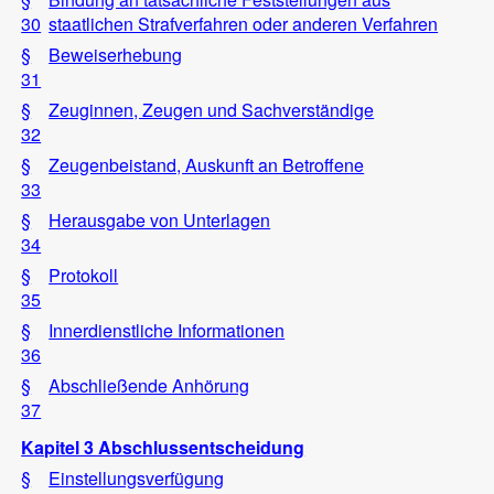
30
staatlichen Strafverfahren oder anderen Verfahren
§
Beweiserhebung
31
§
Zeuginnen, Zeugen und Sachverständige
32
§
Zeugenbeistand, Auskunft an Betroffene
33
§
Herausgabe von Unterlagen
34
§
Protokoll
35
§
Innerdienstliche Informationen
36
§
Abschließende Anhörung
37
Kapitel 3 Abschlussentscheidung
§
Einstellungsverfügung