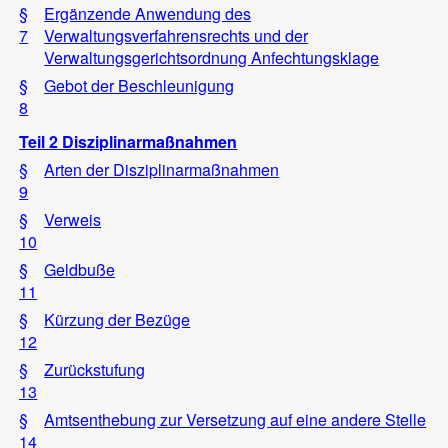
§
Ergänzende Anwendung des
7
Verwaltungsverfahrensrechts und der
Verwaltungsgerichtsordnung Anfechtungsklage
§
Gebot der Beschleunigung
8
Teil 2 Disziplinarmaßnahmen
§
Arten der Disziplinarmaßnahmen
9
§
Verweis
10
§
Geldbuße
11
§
Kürzung der Bezüge
12
§
Zurückstufung
13
§
Amtsenthebung zur Versetzung auf eine andere Stelle
14