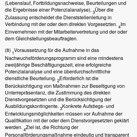
(Lebenslauf, Fortbildungsnachweise, Beurteilungen und
die Ergebnisse einer Potenzialanalyse).
Über die
3
Zulassung entscheidet die Dienststellenleitung in
Verbindung mit der oder dem direkten Vorgesetzten.
Im
4
Einvernehmen mit der Mitarbeitervertretung und der oder
dem Gleichstellungsbeauftragten.
(8)
Voraussetzung für die Aufnahme in das
1
Nachwuchsförderungsprogramm sind eine mindestens
zweijährige Beschäftigungszeit, eine erfolgreiche
Potenzialanalyse und eine überdurchschnittliche
dienstliche Beurteilung.
Erforderlich ist die
2
Berücksichtigung von Maßnahmen zur Beseitigung von
Unterrepräsentanz, die Zustimmung des direkten
Dienstvorgesetzten und die Berücksichtigung der
Ausbildungskontingente.
Konkrete Aufstiegs- und
3
Entwicklungsmöglichkeiten müssen vor Aufnahme der
Qualifikation mit der oder dem Dienstvorgesetzten geklärt
werden.
Ziel ist, die Richtung der
4
Personalförderungsmaßnahme eindeutig und transparent