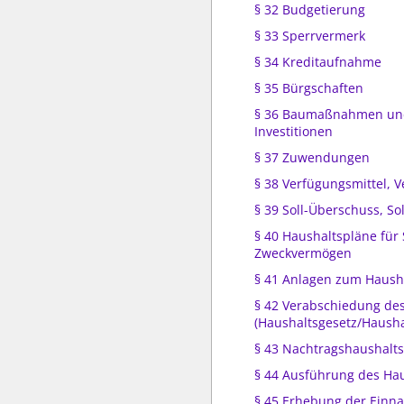
§ 32 Budgetierung
§ 33 Sperrvermerk
§ 34 Kreditaufnahme
§ 35 Bürgschaften
§ 36 Baumaßnahmen und
Investitionen
§ 37 Zuwendungen
§ 38 Verfügungsmittel, V
§ 39 Soll-Überschuss, So
§ 40 Haushaltspläne für
Zweckvermögen
§ 41 Anlagen zum Haush
§ 42 Verabschiedung de
(Haushaltsgesetz/Hausha
§ 43 Nachtragshaushalt
§ 44 Ausführung des Ha
§ 45 Erhebung der Einn