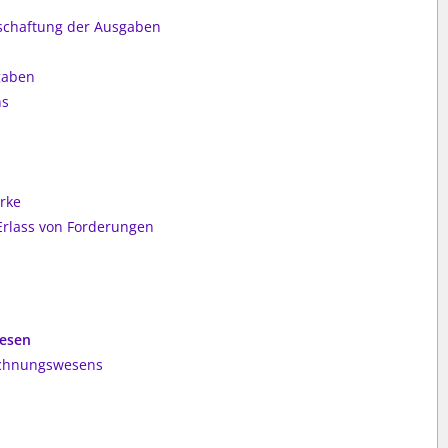
schaftung der Ausgaben
gaben
hs
rke
rlass von Forderungen
wesen
echnungswesens