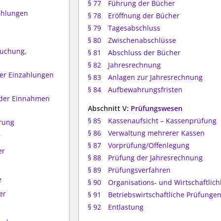
§ 77
Führung der Bücher
ahlungen
§ 78
Eröffnung der Bücher
§ 79
Tagesabschluss
§ 80
Zwischenabschlüsse
buchung,
§ 81
Abschluss der Bücher
§ 82
Jahresrechnung
der Einzahlungen
§ 83
Anlagen zur Jahresrechnung
§ 84
Aufbewahrungsfristen
 der Einnahmen
Abschnitt V:
Prüfungswesen
§ 85
Kassenaufsicht – Kassenprüfung
rung
§ 86
Verwaltung mehrerer Kassen
r
§ 87
Vorprüfung/Offenlegung
er
§ 88
Prüfung der Jahresrechnung
§ 89
Prüfungsverfahren
e
§ 90
Organisations- und Wirtschaftlic
er
§ 91
Betriebswirtschaftliche Prüfunge
§ 92
Entlastung