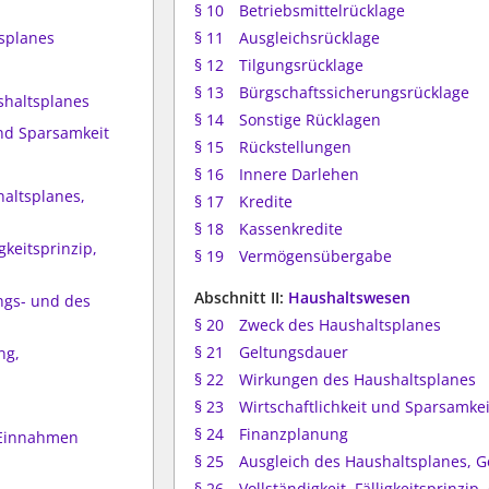
§ 10
Betriebsmittelrücklage
splanes
§ 11
Ausgleichsrücklage
§ 12
Tilgungsrücklage
§ 13
Bürgschaftssicherungsrücklage
shaltsplanes
§ 14
Sonstige Rücklagen
und Sparsamkeit
§ 15
Rückstellungen
§ 16
Innere Darlehen
haltsplanes,
§ 17
Kredite
§ 18
Kassenkredite
igkeitsprinzip,
§ 19
Vermögensübergabe
Abschnitt II:
Haushaltswesen
ngs- und des
§ 20
Zweck des Haushaltsplanes
§ 21
Geltungsdauer
ng,
§ 22
Wirkungen des Haushaltsplanes
§ 23
Wirtschaftlichkeit und Sparsamkei
§ 24
Finanzplanung
 Einnahmen
§ 25
Ausgleich des Haushaltsplanes,
§ 26
Vollständigkeit, Fälligkeitsprinzip