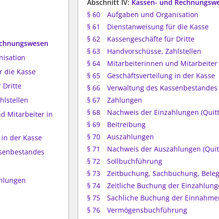
Abschnitt IV:
Kassen- und Rechnungsw
§ 60
Aufgaben und Organisation
§ 61
Dienstanweisung für die Kasse
§ 62
Kassengeschäfte für Dritte
Rechnungswesen
§ 63
Handvorschüsse, Zahlstellen
nisation
§ 64
Mitarbeiterinnen und Mitarbeiter
r die Kasse
§ 65
Geschäftsverteilung in der Kasse
 Dritte
§ 66
Verwaltung des Kassenbestandes
hlstellen
§ 67
Zahlungen
§ 68
Nachweis der Einzahlungen (Quit
d Mitarbeiter in
§ 69
Beitreibung
§ 70
Auszahlungen
 in der Kasse
§ 71
Nachweis der Auszahlungen (Qui
ssenbestandes
§ 72
Sollbuchführung
§ 73
Zeitbuchung, Sachbuchung, Beleg
ahlungen
§ 74
Zeitliche Buchung der Einzahlun
§ 75
Sachliche Buchung der Einnahm
§ 76
Vermögensbuchführung