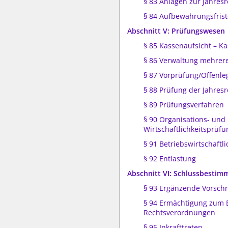
§ 83 Anlagen zur Jahres
§ 84 Aufbewahrungsfris
Abschnitt V: Prüfungswesen
§ 85 Kassenaufsicht – K
§ 86 Verwaltung mehrer
§ 87 Vorprüfung/Offenl
§ 88 Prüfung der Jahres
§ 89 Prüfungsverfahren
§ 90 Organisations- und
Wirtschaftlichkeitsprüfu
§ 91 Betriebswirtschaftl
§ 92 Entlastung
Abschnitt VI: Schlussbesti
§ 93 Ergänzende Vorschr
§ 94 Ermächtigung zum E
Rechtsverordnungen
§ 95 Inkrafttreten