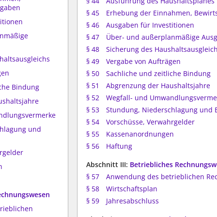
§ 44
Ausführung des Haushaltsplanes
sgaben
§ 45
Erhebung der Einnahmen, Bewirt
itionen
§ 46
Ausgaben für Investitionen
anmäßige
§ 47
Über- und außerplanmäßige Aus
§ 48
Sicherung des Haushaltsausgleic
haltsausgleichs
§ 49
Vergabe von Aufträgen
gen
§ 50
Sachliche und zeitliche Bindung
§ 51
Abgrenzung der Haushaltsjahre
iche Bindung
§ 52
Wegfall- und Umwandlungsverme
ushaltsjahre
§ 53
Stundung, Niederschlagung und E
andlungsvermerke
§ 54
Vorschüsse, Verwahrgelder
chlagung und
§ 55
Kassenanordnungen
§ 56
Haftung
rgelder
Abschnitt III:
Betriebliches Rechnungs
n
§ 57
Anwendung des betrieblichen R
§ 58
Wirtschaftsplan
 Rechnungswesen
§ 59
Jahresabschluss
rieblichen