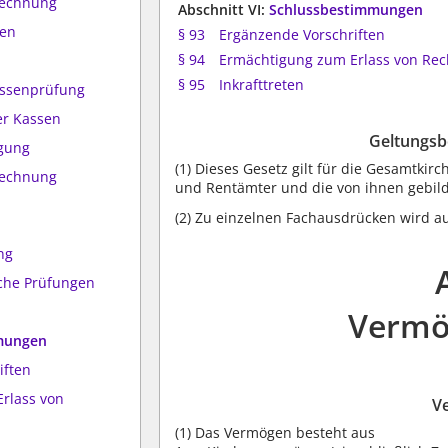
rechnung
Abschnitt VI:
Schlussbestimmungen
ten
§ 93
Ergänzende Vorschriften
§ 94
Ermächtigung zum Erlass von Re
§ 95
Inkrafttreten
assenprüfung
er Kassen
Geltungsb
egung
(1)
Dieses Gesetz gilt für die Gesamtkir
rechnung
und Rentämter und die von ihnen gebi
(2)
Zu einzelnen Fachausdrücken wird auf
ng
iche Prüfungen
Vermö
mmungen
iften
rlass von
V
(1)
Das Vermögen besteht aus