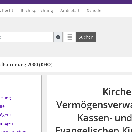
s Recht
Rechtsprechung
Amtsblatt
Synode
Suche mit Platzhalter "*", Bsp. Pfarrer*,
Suchen
Weitere Suchoperatoren finden Sie in un
altsordnung 2000 (KHO)
Kirche
altung
Vermögensverwal
ile
Kassen- un
mögens
rmögen
Evangelischen K
vatrechtlichen