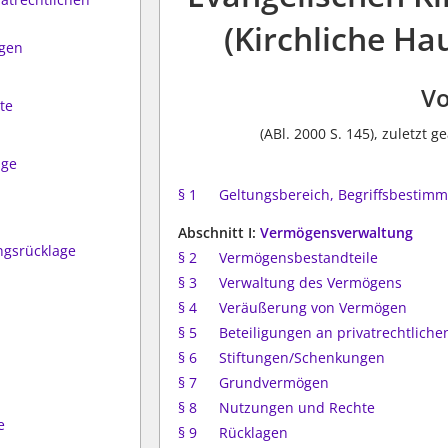
(Kirchliche H
ngen
Vo
te
(ABl. 2000 S. 145), zuletzt
age
§ 1
Geltungsbereich, Begriffsbestim
Abschnitt I:
Vermögensverwaltung
ngsrücklage
§ 2
Vermögensbestandteile
§ 3
Verwaltung des Vermögens
§ 4
Veräußerung von Vermögen
§ 5
Beteiligungen an privatrechtlic
§ 6
Stiftungen/Schenkungen
§ 7
Grundvermögen
§ 8
Nutzungen und Rechte
e
§ 9
Rücklagen