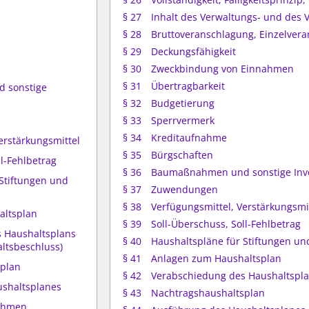
§ 27
Inhalt des Verwaltungs- und des 
§ 28
Bruttoveranschlagung, Einzelver
§ 29
Deckungsfähigkeit
§ 30
Zweckbindung von Einnahmen
§ 31
Übertragbarkeit
 sonstige
§ 32
Budgetierung
§ 33
Sperrvermerk
§ 34
Kreditaufnahme
erstärkungsmittel
§ 35
Bürgschaften
ll-Fehlbetrag
§ 36
Baumaßnahmen und sonstige Inve
 Stiftungen und
§ 37
Zuwendungen
§ 38
Verfügungsmittel, Verstärkungsmi
altsplan
§ 39
Soll-Überschuss, Soll-Fehlbetrag
s Haushaltsplans
§ 40
Haushaltspläne für Stiftungen u
ltsbeschluss)
§ 41
Anlagen zum Haushaltsplan
splan
§ 42
Verabschiedung des Haushaltspla
ushaltsplanes
§ 43
Nachtragshaushaltsplan
ahmen,