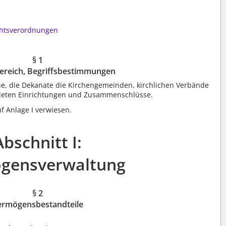
chtsverordnungen
§ 1
ereich, Begriffsbestimmungen
che, die Dekanate die Kirchengemeinden, kirchlichen Verbände
ldeten Einrichtungen und Zusammenschlüsse.
 Anlage I verwiesen.
Abschnitt I:
gensverwaltung
§ 2
ermögensbestandteile