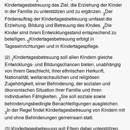
2
Kindertagesbetreuung das Ziel, die Erziehung der Kinder
in der Familie zu unterstützen und zu ergänzen.
Der
3
Förderauftrag der Kindertagesbetreuung umfasst die
Erziehung, Bildung und Betreuung des Kindes.
Die
4
Kinder sind ihrem Entwicklungsstand entsprechend zu
beteiligen.
Kindertagesbetreuung erfolgt in
5
Tageseinrichtungen und in Kindertagespflege.
(2)
Kindertagesbetreuung soll allen Kindern gleiche
1
Entwicklungs- und Bildungschancen bieten, unabhängig
von ihrem Geschlecht, ihrer ethnischen Herkunft,
Nationalität, weltanschaulichen und religiösen
Zugehörigkeit, einer Behinderung, der sozialen und
ökonomischen Situation ihrer Familie und ihren
individuellen Fähigkeiten.
Sie soll soziale sowie
2
behinderungsbedingte Benachteiligungen ausgleichen.
In der Regel findet Kindertagesbetreuung von Kindern mit
3
und ohne Behinderungen gemeinsam statt.
(3)
Kindertagesbetreuung soll Eltern dabei unterstützen,