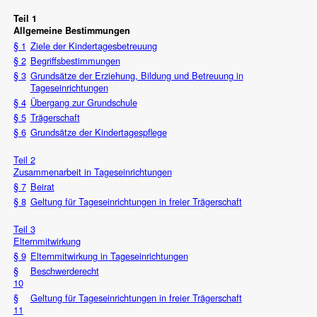
Teil 1
Allgemeine Bestimmungen
§ 1
Ziele der Kindertagesbetreuung
§ 2
Begriffsbestimmungen
§ 3
Grundsätze der Erziehung, Bildung und Betreuung in
Tageseinrichtungen
§ 4
Übergang zur Grundschule
§ 5
Trägerschaft
§ 6
Grundsätze der Kindertagespflege
Teil 2
Zusammenarbeit in Tageseinrichtungen
§ 7
Beirat
§ 8
Geltung für Tageseinrichtungen in freier Trägerschaft
Teil 3
Elternmitwirkung
§ 9
Elternmitwirkung in Tageseinrichtungen
§
Beschwerderecht
10
§
Geltung für Tageseinrichtungen in freier Trägerschaft
11