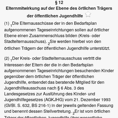
§ 12
Elternmitwirkung auf der Ebene des örtlichen Trägers
der öffentlichen Jugendhilfe
(1)
Die Elternausschüsse der in den Bedarfsplan
1
aufgenommenen Tageseinrichtungen sollen auf örtlicher
Ebene einen Zusammenschluss bilden (Kreis- oder
Stadtelternausschuss).
Sie werden hierbei von den
2
örtlichen Trägern der öffentlichen Jugendhilfe unterstützt.
(2)
Der Kreis- oder Stadtelternausschuss vertritt die
1
Interessen der Eltern der die in den Bedarfsplan
aufgenommenen Tageseinrichtungen besuchenden Kinder
gegenüber dem örtlichen Träger der öffentlichen
Jugendhilfe, entsendet das beratende Mitglied für den
Jugendhilfeausschuss nach § 6 Abs. 3 des
Landesgesetzes zur Ausführung des Kinder- und
Jugendhilfegesetzes (AGKJHG) vom 21. Dezember 1993
(GVBl. S. 632, BS 216-1) in der jeweils geltenden Fassung
und benennt dessen Stellvertretung.
Er ist vom örtlichen
2
Träger der öffentlichen Jugendhilfe über wesentliche