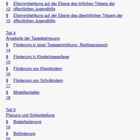
§
Elternmitwirkung auf der Ebene des örtlichen Trägers der
12
öffentlichen Jugendhilfe
§
Elternmitwirkung auf der Ebene des überörtlichen Trägers der
13
öffentlichen Jugendhilfe
Teil 4
Angebote der Tagesbetreuung
§
Förderung in einer Tageseinrichtung, Rechtsanspruch
14
§
Förderung in Kindertagespflege
15
§
Förderung von Kleinkindern
16
§
Förderung von Schulkindern
17
§
Modellprojekte
18
Teil 5
Planung und Sicherstellung
§
Bedarfsplanung
19
§
Beförderung
20