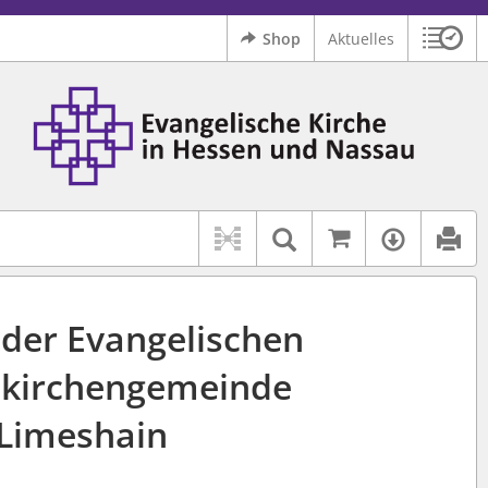
Shop
Aktuelles
Sitzu
Logo Ev. Kirche in Hessen und Nassau
 findet auch: "Pfarrerinitiative" oder "Pfarrerausschuss".
serer Hilfe.
Auf kirchenr
Textsuche im D
Verfüg
 der Evangelischen
kirchengemeinde
Limeshain