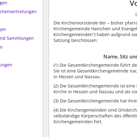
Vo
ngen
rchenvertretungen
(
Die Kirchenvorstände der – bisher pfar
Kirchengemeinde Hainchen und Evangel
gen
Kirchengemeinden“) haben aufgrund von
 und Sammlungen
Satzung beschlossen:
en
Name, Sitz un
mungen
(1) Die Gesamtkirchengemeinde führt d
Sie ist eine Gesamtkirchengemeinde nac
in Hessen und Nassau.
(2) Die Gesamtkirchengemeinde ist ein
Kirche in Hessen und Nassau und als sol
(3) Die Gesamtkirchengemeinde hat ihren
(4) Die Kirchengemeinden sind Ortskir
selbständige Körperschaften des öffent
Kirchengemeinden fort.