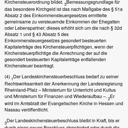
Kirchensteuerordnung bildet.
Bemessungsgrundlage für
3
das besondere Kirchgeld ist das nach Maßgabe des § 51a
Absatz 2 des Einkommensteuergesetzes ermittelte
gemeinsame zu versteuernde Einkommen der Ehegatten
oder Lebenspartner; dieses erhöht sich um die nach § 32d
Absatz 1 und § 43 Absatz 5 des
Einkommensteuergesetzes gesondert besteuerten
Kapitalerträge des Kirchensteuerpflichtigen, wenn der
Kirchensteuerpflichtige die Anrechnung der auf die
gesondert besteuerten Kapitalerträge entfallenden
Kirchensteuer beantragt.
(4)
Der Landeskirchensteuerbeschluss bedarf zu seiner
1
Rechtswirksamkeit der Anerkennung der Landesregierung
Rheinland-Pfalz – Ministerium für Unterricht und Kultus
und Ministerium für Finanzen und Wiederaufbau –.
Er
2
wird im Amtsblatt der Evangelischen Kirche in Hessen und
Nassau veröffentlicht.
Der Landeskirchensteuerbeschluss bleibt in Kraft, bis er
3
durch einen neuen Beschluss abgeändert oder durch die