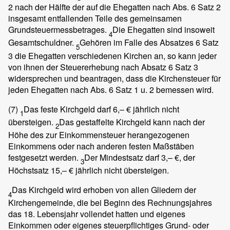
2 nach der Hälfte der auf die Ehegatten nach Abs. 6 Satz 2
insgesamt entfallenden Teile des gemeinsamen
Grundsteuermessbetrages.
Die Ehegatten sind insoweit
4
Gesamtschuldner.
Gehören im Falle des Absatzes 6 Satz
5
3 die Ehegatten verschiedenen Kirchen an, so kann jeder
von ihnen der Steuererhebung nach Absatz 6 Satz 3
widersprechen und beantragen, dass die Kirchensteuer für
jeden Ehegatten nach Abs. 6 Satz 1 u. 2 bemessen wird.
(7)
Das feste Kirchgeld darf 6,– € jährlich nicht
1
übersteigen.
Das gestaffelte Kirchgeld kann nach der
2
Höhe des zur Einkommensteuer herangezogenen
Einkommens oder nach anderen festen Maßstäben
festgesetzt werden.
Der Mindestsatz darf 3,– €, der
3
Höchstsatz 15,– € jährlich nicht übersteigen.
Das Kirchgeld wird erhoben von allen Gliedern der
4
Kirchengemeinde, die bei Beginn des Rechnungsjahres
das 18. Lebensjahr vollendet hatten und eigenes
Einkommen oder eigenes steuerpflichtiges Grund- oder