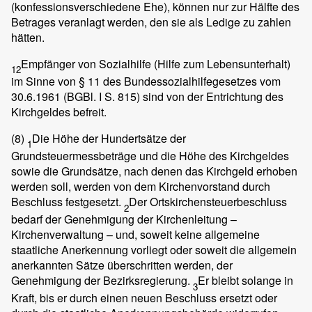
(konfessionsverschiedene Ehe), können nur zur Hälfte des
Betrages veranlagt werden, den sie als Ledige zu zahlen
hätten.
Empfänger von Sozialhilfe (Hilfe zum Lebensunterhalt)
12
im Sinne von § 11 des Bundessozialhilfegesetzes vom
30.6.1961 (BGBl. I S. 815) sind von der Entrichtung des
Kirchgeldes befreit.
(8)
Die Höhe der Hundertsätze der
1
Grundsteuermessbeträge und die Höhe des Kirchgeldes
sowie die Grundsätze, nach denen das Kirchgeld erhoben
werden soll, werden von dem Kirchenvorstand durch
Beschluss festgesetzt.
Der Ortskirchensteuerbeschluss
2
bedarf der Genehmigung der Kirchenleitung –
Kirchenverwaltung – und, soweit keine allgemeine
staatliche Anerkennung vorliegt oder soweit die allgemein
anerkannten Sätze überschritten werden, der
Genehmigung der Bezirksregierung.
Er bleibt solange in
3
Kraft, bis er durch einen neuen Beschluss ersetzt oder