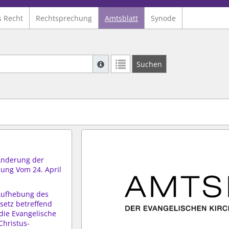
s Recht
Rechtsprechung
Amtsblatt
Synode
Suche mit Platzhalter "*", Bsp. Pfarrer*,
Suchen
Weitere Suchoperatoren finden Sie in un
Änderung der
ng Vom 24. April
Aufhebung des
setz betreffend
die Evangelische
hristus-