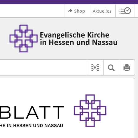
Shop
Aktuelles
Sitzu
Logo Ev. Kirche in Hessen und Nassau
 findet auch: "Pfarrerinitiative" oder "Pfarrerausschuss".
serer Hilfe.
Textsu
Dokument-Bez