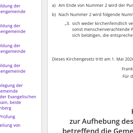
Am Ende von Nummer 2 wird der Punk
ildung der
chengemeinde
Nach Nummer 2 wird folgende Numme
„3.
sich weder kirchenfeindlich ve
ildung der
sonst menschenverachtende Pos
chengemeinde
sich betätigen, die entspreche
ildung der
chengemeinde
Dieses Kirchengesetz tritt am 1. Mai 2026
ildung der
Frank
chengemeinde
Für 
legung der
Gemeinde
der Evangelischen
ain, beide
onberg
 Prüfung
zur Aufhebung des
eilung von
betreffend die Geme