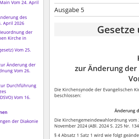
Main Vom 24. April
Ausgabe 5
Änderung des
 April 2026
Gesetze
 Neuordnung der
hen Kirche in
esetz) Vom 25.
zur Änderung der
zur Änderung de
dnung Vom 26.
Vo
zur Durchführung
Die Kirchensynode der Evangelischen Ki
zes
beschlossen:
 DSVO) Vom 16.
Änderung d
onen
Die Kirchengemeindewahlordnung vom 24.
ungen der Diakonie
November 2024 (ABl. 2024 S. 225 Nr. 134)
§ 4 Absatz 1 Satz 1 wird wie folgt geände