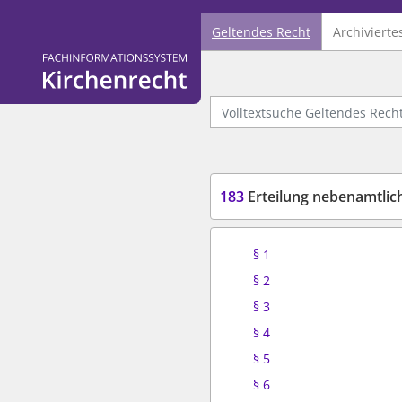
Geltendes Recht
Archivierte
Logo Fachinformationssystem Kirchenrecht
Volltextsuche Geltendes Recht
183
Erteilung nebenamtlichen und ne
§ 1
§ 2
§ 3
§ 4
§ 5
§ 6