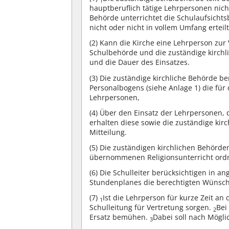
1
hauptberuflich tätige Lehrpersonen nich
Behörde unterrichtet die Schulaufsichtsb
nicht oder nicht in vollem Umfang erteil
(2)
Kann die Kirche eine Lehrperson zur 
Schulbehörde und die zuständige kirchl
und die Dauer des Einsatzes.
(3)
Die zuständige kirchliche Behörde b
Personalbogens (siehe Anlage 1) die für
Lehrpersonen,
(4)
Über den Einsatz der Lehrpersonen, di
erhalten diese sowie die zuständige kir
Mitteilung.
(5)
Die zuständigen kirchlichen Behörde
übernommenen Religionsunterricht ord
(6)
Die Schulleiter berücksichtigen in an
Stundenplanes die berechtigten Wünsche
(7)
Ist die Lehrperson für kurze Zeit an 
1
Schulleitung für Vertretung sorgen.
Bei
2
Ersatz bemühen.
Dabei soll nach Mögli
3