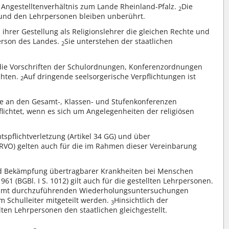
n Angestelltenverhältnis zum Lande Rheinland-Pfalz.
Die
2
 und den Lehrpersonen bleiben unberührt.
hrer Gestellung als Religionslehrer die gleichen Rechte und
erson des Landes.
Sie unterstehen der staatlichen
2
, die Vorschriften der Schulordnungen, Konferenzordnungen
chten.
Auf dringende seelsorgerische Verpflichtungen ist
2
e an den Gesamt-, Klassen- und Stufenkonferenzen
flichtet, wenn es sich um Angelegenheiten der religiösen
spflichtverletzung (Artikel 34 GG) und über
2 RVO) gelten auch für die im Rahmen dieser Vereinbarung
nd Bekämpfung übertragbarer Krankheiten bei Menschen
1 (BGBl. I S. 1012) gilt auch für die gestellten Lehrpersonen.
samt durchzuführenden Wiederholungsuntersuchungen
 Schulleiter mitgeteilt werden.
Hinsichtlich der
3
en Lehrpersonen den staatlichen gleichgestellt.