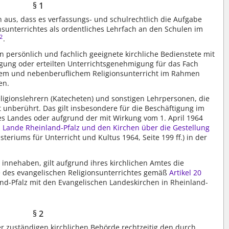
§ 1
aus, dass es verfassungs- und schulrechtlich die Aufgabe
onsunterrichtes als ordentliches Lehrfach an den Schulen im
2
.
n persönlich und fachlich geeignete kirchliche Bedienstete mit
gung oder erteilten Unterrichtsgenehmigung für das Fach
chem und nebenberuflichem Religionsunterricht im Rahmen
en.
eligionslehrern (Katecheten) und sonstigen Lehrpersonen, die
t unberührt. Das gilt insbesondere für die Beschäftigung im
es Landes oder aufgrund der mit Wirkung vom 1. April 1964
Lande Rheinland-Pfalz und den Kirchen über die Gestellung
teriums für Unterricht und Kultus 1964, Seite 199 ff.) in der
t innehaben, gilt aufgrund ihres kirchlichen Amtes die
des evangelischen Religionsunterrichtes gemäß
Artikel 20
nd-Pfalz mit den Evangelischen Landeskirchen in Rheinland-
§ 2
er zuständigen kirchlichen Behörde rechtzeitig den durch