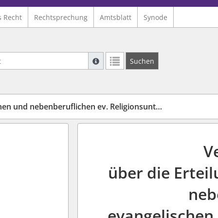
s Recht
Rechtsprechung
Amtsblatt
Synode
Suche mit Platzhalter "*", Bsp. Pfarrer*,
Suchen
Weitere Suchoperatoren finden Sie in un
benberuflichen ev. Religionsunterrichtes in Rheinland-Pfalz
V
über die Erte
neb
evangelischen 