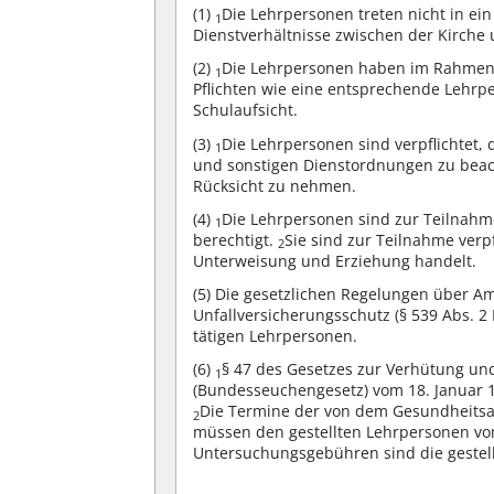
(1)
Die Lehrpersonen treten nicht in ei
1
Dienstverhältnisse zwischen der Kirche
(2)
Die Lehrpersonen haben im Rahmen i
1
Pflichten wie eine entsprechende Lehrp
Schulaufsicht.
(3)
Die Lehrpersonen sind verpflichtet
1
und sonstigen Dienstordnungen zu bea
Rücksicht zu nehmen.
(4)
Die Lehrpersonen sind zur Teilnahm
1
berechtigt.
Sie sind zur Teilnahme verp
2
Unterweisung und Erziehung handelt.
(5)
Die gesetzlichen Regelungen über Amt
Unfallversicherungsschutz (§ 539 Abs. 
tätigen Lehrpersonen.
(6)
§ 47 des Gesetzes zur Verhütung u
1
(Bundesseuchengesetz) vom 18. Januar 196
Die Termine der von dem Gesundheit
2
müssen den gestellten Lehrpersonen vom
Untersuchungsgebühren sind die gestellt