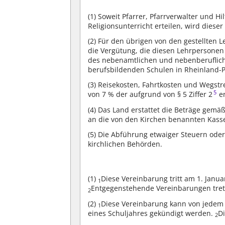
(1)
Soweit Pfarrer, Pfarrverwalter und Hi
Religionsunterricht erteilen, wird diese
(2)
Für den übrigen von den gestellten Le
die Vergütung, die diesen Lehrpersonen
des nebenamtlichen und nebenberuflich
berufsbildenden Schulen in Rheinland-P
(3)
Reisekosten, Fahrtkosten und Wegstr
5
von 7 % der aufgrund von § 5 Ziffer 2
er
(4)
Das Land erstattet die Beträge gemäß
an die von den Kirchen benannten Kass
(5)
Die Abführung etwaiger Steuern oder 
kirchlichen Behörden.
(1)
Diese Vereinbarung tritt am 1. Janu
1
Entgegenstehende Vereinbarungen trete
2
(2)
Diese Vereinbarung kann von jedem 
1
eines Schuljahres gekündigt werden.
D
2