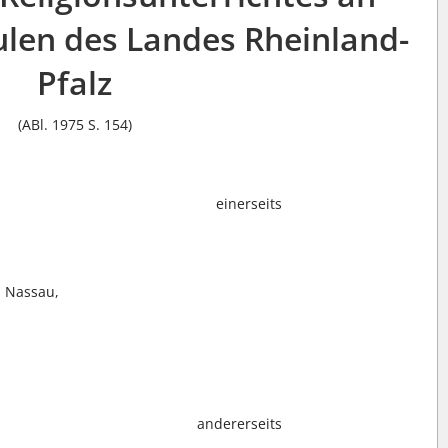
ulen des Landes Rheinland-
Pfalz
(ABl. 1975 S. 154)
einerseits
d Nassau,
andererseits