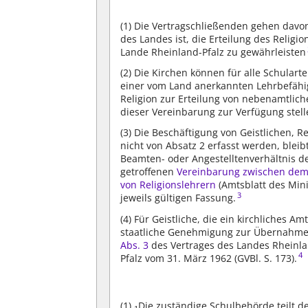
(1)
Die Vertragschließenden gehen davon 
des Landes ist, die Erteilung des Religi
Lande Rheinland-Pfalz zu gewährleisten
(2)
Die Kirchen können für alle Schularte
einer vom Land anerkannten Lehrbefähi
Religion zur Erteilung von nebenamtli
dieser Vereinbarung zur Verfügung stell
(3)
Die Beschäftigung von Geistlichen, R
nicht von Absatz 2 erfasst werden, bleib
Beamten- oder Angestelltenverhältnis d
getroffenen
Vereinbarung zwischen dem 
von Religionslehrern
(Amtsblatt des Minis
3
jeweils gültigen Fassung.
(4)
Für Geistliche, die ein kirchliches Am
staatliche Genehmigung zur Übernahme 
Abs. 3
des Vertrages des Landes Rheinla
4
Pfalz vom 31. März 1962 (GVBl. S. 173).
(1)
Die zuständige Schulbehörde teilt d