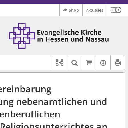
Shop
Aktuelles
Sitzu
Logo Ev. Kirche in Hessen und Nassau
 findet auch: "Pfarrerinitiative" oder "Pfarrerausschuss".
serer Hilfe.
Auf kirchenr
Textsuche im D
Verfüg
Dokument-Beziehungen
ereinbarung
ilung nebenamtlichen und
enberuflichen
Religionsunterrichtes an