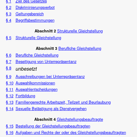
§ 1
Ziel des Gesetzes
§ 2
Diskriminierungsverbot
§ 3
Geltungsbereich
§ 4
Begriffsbestimmungen
Strukturelle Gleichstellung
Abschnitt 2
§ 5
Strukturelle Gleichstellung
Berufliche Gleichstellung
Abschnitt 3
§ 6
Berufliche Gleichstellung
§ 7
Beseitigung von Unterrepräsentanz
§ 8
unbesetzt
§ 9
Ausschreibungen bei Unterrepräsentanz
§ 10
Auswahlkommissionen
§ 11
Auswahlentscheidungen
§ 12
Fortbildung
§ 13
Familiengerechte Arbeitszeit, Teilzeit und Beurlaubung
§ 14
Sexuelle Belästigung als Dienstvergehen
Gleichstellungsbeauftragte
Abschnitt 4
§ 15
Bestellung der Gleichstellungsbeauftragten
§ 16
Aufgaben und Rechte der oder des Gleichstellungsbeauftragten