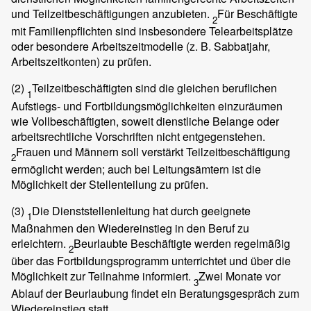
und Teilzeitbeschäftigungen anzubieten.
Für Beschäftigte
2
mit Familienpflichten sind insbesondere Telearbeitsplätze
oder besondere Arbeitszeitmodelle (z. B. Sabbatjahr,
Arbeitszeitkonten) zu prüfen.
(2)
Teilzeitbeschäftigten sind die gleichen beruflichen
1
Aufstiegs- und Fortbildungsmöglichkeiten einzuräumen
wie Vollbeschäftigten, soweit dienstliche Belange oder
arbeitsrechtliche Vorschriften nicht entgegenstehen.
Frauen und Männern soll verstärkt Teilzeitbeschäftigung
2
ermöglicht werden; auch bei Leitungsämtern ist die
Möglichkeit der Stellenteilung zu prüfen.
(3)
Die Dienststellenleitung hat durch geeignete
1
Maßnahmen den Wiedereinstieg in den Beruf zu
erleichtern.
Beurlaubte Beschäftigte werden regelmäßig
2
über das Fortbildungsprogramm unterrichtet und über die
Möglichkeit zur Teilnahme informiert.
Zwei Monate vor
3
Ablauf der Beurlaubung findet ein Beratungsgespräch zum
Wiedereinstieg statt.