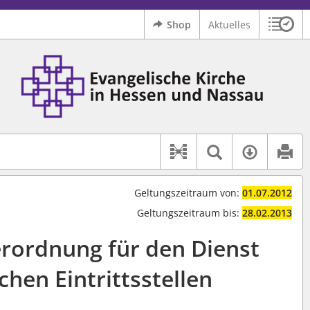
Shop
Aktuelles
Sitzu
Logo Ev. Kirche in Hessen und Nassau
 findet auch: "Pfarrerinitiative" oder "Pfarrerausschuss".
serer Hilfe.
Textsuche 
Verfüg
Dokument-Beziehu
Geltungszeitraum von:
01.07.2012
Geltungszeitraum bis:
28.02.2013
rordnung für den Dienst
ichen Eintrittsstellen