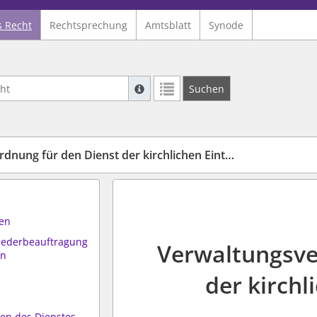
s Recht
Rechtsprechung
Amtsblatt
Synode
Suche mit Platzhalter "*", Bsp. Pfarrer*,
Suchen
Weitere Suchoperatoren finden Sie in un
g für den Dienst der kirchlichen Eintrittsstellen
ten
iederbeauftragung
Verwaltungsve
rn
der kirchl
en des Dienstes