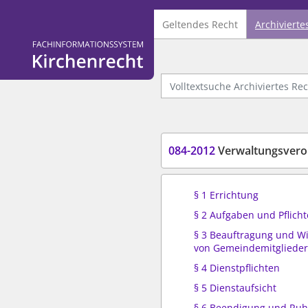
Geltendes Recht
Archivierte
Logo Fachinformationssystem Kirchenrecht
Volltextsuche Archiviertes Recht
084-2012
Verwaltungsverordnun
§ 1 Errichtung
§ 2 Aufgaben und Pflich
§ 3 Beauftragung und W
von Gemeindemitgliede
§ 4 Dienstpflichten
§ 5 Dienstaufsicht
§ 6 Beendigung und Ruh