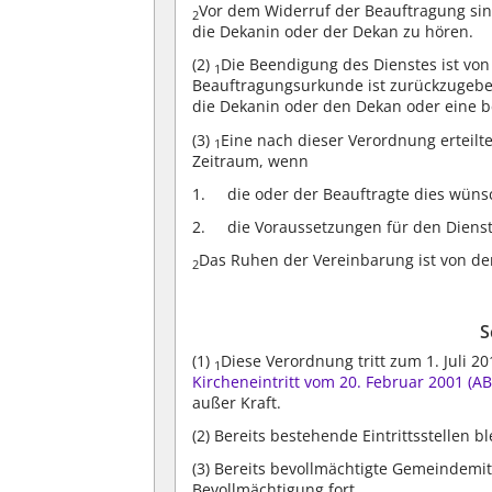
Vor dem Widerruf der Beauftragung sind 
2
die Dekanin oder der Dekan zu hören.
(2)
Die Beendigung des Dienstes ist von 
1
Beauftragungsurkunde ist zurückzugeb
die Dekanin oder den Dekan oder eine b
(3)
Eine nach dieser Verordnung erteilt
1
Zeitraum, wenn
die oder der Beauftragte dies wüns
die Voraussetzungen für den Dienst 
Das Ruhen der Vereinbarung ist von der 
2
S
(1)
Diese Verordnung tritt zum 1. Juli 20
1
Kircheneintritt vom 20. Februar 2001 (ABl
außer Kraft.
(2)
Bereits bestehende Eintrittsstellen b
(3)
Bereits bevollmächtigte Gemeindemitg
Bevollmächtigung fort.