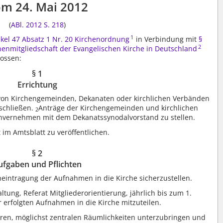
m 24. Mai 2012
(
ABl. 2012 S. 218
)
1
ikel 47 Absatz 1 Nr. 20 Kirchenordnung
in Verbindung mit
§
2
henmitgliedschaft der Evangelischen Kirche in Deutschland
ossen:
§ 1
Errichtung
 von Kirchengemeinden, Dekanaten oder kirchlichen Verbänden
eschließen.
Anträge der Kirchengemeinden und kirchlichen
2
nvernehmen mit dem Dekanatssynodalvorstand zu stellen.
t im Amtsblatt zu veröffentlichen.
§ 2
ufgaben und Pflichten
cheintragung der Aufnahmen in die Kirche sicherzustellen.
altung, Referat Mitgliederorientierung, jährlich bis zum 1.
r erfolgten Aufnahmen in die Kirche mitzuteilen.
chbaren, möglichst zentralen Räumlichkeiten unterzubringen und