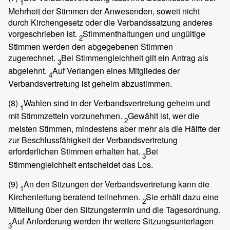
1
Mehrheit der Stimmen der Anwesenden, soweit nicht
durch Kirchengesetz oder die Verbandssatzung anderes
vorgeschrieben ist.
Stimmenthaltungen und ungültige
2
Stimmen werden den abgegebenen Stimmen
zugerechnet.
Bei Stimmengleichheit gilt ein Antrag als
3
abgelehnt.
Auf Verlangen eines Mitgliedes der
4
Verbandsvertretung ist geheim abzustimmen.
(8)
Wahlen sind in der Verbandsvertretung geheim und
1
mit Stimmzetteln vorzunehmen.
Gewählt ist, wer die
2
meisten Stimmen, mindestens aber mehr als die Hälfte der
zur Beschlussfähigkeit der Verbandsvertretung
erforderlichen Stimmen erhalten hat.
Bei
3
Stimmengleichheit entscheidet das Los.
(9)
An den Sitzungen der Verbandsvertretung kann die
1
Kirchenleitung beratend teilnehmen.
Sie erhält dazu eine
2
Mitteilung über den Sitzungstermin und die Tagesordnung.
Auf Anforderung werden ihr weitere Sitzungsunterlagen
3