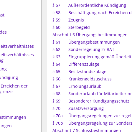
§ 57
Außerordentliche Kündigung
§ 58
Beschäftigung nach Erreichen d
nst
§ 59
Zeugnis
§ 60
Sterbegeld
 des
Abschnitt 6 Übergangsbestimmungen
§ 61
Übergangsbestimmungen
eitsverhältnisses
§ 62
Sonderregelung 2r BAT
eitsverhältnisses
§ 63
Eingruppierung gemäß Überleit
ng
§ 64
Differenzzulage
gung
§ 65
Besitzstandszulage
Kündigung
§ 66
Krankengeldzuschuss
 Erreichen der
§ 67
Erholungsurlaub
sgrenze
§ 68
Sonderurlaub für Mitarbeiterin
§ 69
Besonderer Kündigungsschutz
§ 70
Zusatzversorgung
§ 70a
Übergangsregelungen zur rege
bestimmungen
§ 70b
Übergangsregelung zur Sonder
mungen
Abschnitt 7 Schlussbestimmungen