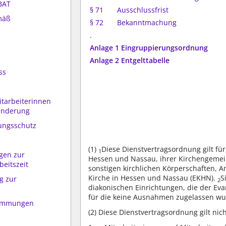
BAT
§ 71
Ausschlussfrist
mäß
§ 72
Bekanntmachung
.
Anlage 1 Eingruppierungsordnung
Anlage 2 Entgelttabelle
ss
itarbeiterinnen
hinderung
ungsschutz
(1)
Diese Dienstvertragsordnung gilt für
1
gen zur
Hessen und Nassau, ihrer Kirchengemei
eitszeit
sonstigen kirchlichen Körperschaften, A
Kirche in Hessen und Nassau (EKHN).
S
g zur
2
diakonischen Einrichtungen, die der Ev
für die keine Ausnahmen zugelassen wu
timmungen
(2)
Diese Dienstvertragsordnung gilt nich