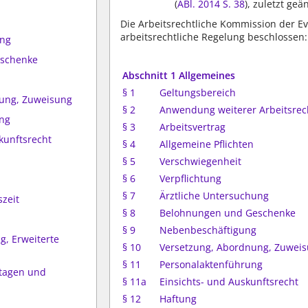
(
ABl. 2014 S. 38
), zuletzt ge
Die Arbeitsrechtliche Kommission der E
arbeitsrechtliche Regelung beschlossen:
ung
eschenke
Abschnitt 1 Allgemeines
§ 1
Geltungsbereich
nung, Zuweisung
§ 2
Anwendung weiterer Arbeitsrec
ung
§ 3
Arbeitsvertrag
kunftsrecht
§ 4
Allgemeine Pflichten
§ 5
Verschwiegenheit
§ 6
Verpflichtung
§ 7
Ärztliche Untersuchung
szeit
§ 8
Belohnungen und Geschenke
§ 9
Nebenbeschäftigung
g, Erweiterte
§ 10
Versetzung, Abordnung, Zuwei
§ 11
Personalaktenführung
stagen und
§ 11a
Einsichts- und Auskunftsrecht
§ 12
Haftung