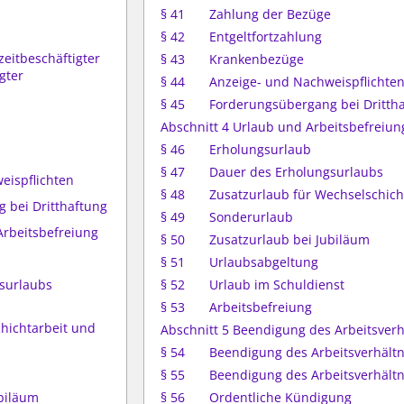
§ 41
Zahlung der Bezüge
§ 42
Entgeltfortzahlung
zeitbeschäftigter
§ 43
Krankenbezüge
gter
§ 44
Anzeige- und Nachweispflichte
§ 45
Forderungsübergang bei Dritth
Abschnitt 4 Urlaub und Arbeitsbefreiun
§ 46
Erholungsurlaub
§ 47
Dauer des Erholungsurlaubs
eispflichten
§ 48
Zusatzurlaub für Wechselschicht
 bei Dritthaftung
§ 49
Sonderurlaub
Arbeitsbefreiung
§ 50
Zusatzurlaub bei Jubiläum
§ 51
Urlaubsabgeltung
gsurlaubs
§ 52
Urlaub im Schuldienst
§ 53
Arbeitsbefreiung
chichtarbeit und
Abschnitt 5 Beendigung des Arbeitsverh
§ 54
Beendigung des Arbeitsverhältn
§ 55
Beendigung des Arbeitsverhäl
ubiläum
§ 56
Ordentliche Kündigung