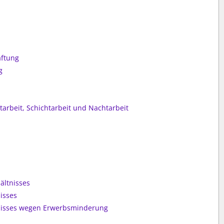
n
aftung
g
arbeit, Schichtarbeit und Nachtarbeit
ältnisses
isses
tnisses wegen Erwerbsminderung