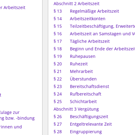
Abschnitt 2 Arbeitszeit
r Arbeitszeit
§ 13
Regelmäßige Arbeitszeit
§ 14
Arbeitszeitkonten
§ 15
Teilzeitbeschäftigung, Erweitert
§ 16
Arbeitszeit an Samstagen und V
§ 17
Tägliche Arbeitszeit
§ 18
Beginn und Ende der Arbeitszei
§ 19
Ruhepausen
§ 20
Ruhezeit
§ 21
Mehrarbeit
§ 22
Überstunden
§ 23
Bereitschaftsdienst
§ 24
Rufbereitschaft
t
§ 25
Schichtarbeit
Abschnitt 3 Vergütung
Zulage zur
§ 26
Beschäftigungszeit
ng bzw. -bindung
§ 27
Entgeltrelevante Zeit
erinnen und
§ 28
Eingruppierung