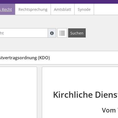
s Recht
Rechtsprechung
Amtsblatt
Synode
Suche mit Platzhalter "*", Bsp. Pfarrer*,
Suchen
Weitere Suchoperatoren finden Sie in un
nstvertragsordnung (KDO)
Kirchliche Dien
n
Vom 