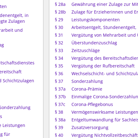
§ 28a
Gewährung einer Zulage zur M
ten
§ 28b
Zulage für Erzieherinnen und E
ndenentgelt, in
§ 29
Leistungskomponenten
egte Zulagen
§ 30
Arbeitsentgelt, Stundenentgelt,
rarbeit und
§ 31
Vergütung von Mehrarbeit und
§ 32
Überstundenzuschlag
ag
§ 33
Zeitzuschläge
§ 34
Vergütung des Bereitschaftsdie
itschaftsdienstes
§ 35
Vergütung der Rufbereitschaft
ereitschaft
§ 36
Wechselschicht- und Schichtzu
d Schichtzulagen
§ 37
Sonderzahlung
§ 37a
Corona-Prämie
§ 37b
Einmalige Corona-Sonderzahlu
§ 37c
Corona-Pflegebonus
-Sonderzahlung
§ 38
Vermögenswirksame Leistunge
s
§ 38a
Entgeltumwandlung für Sachlei
 Leistungen
§ 39
Zusatzversorgung
g für
§ 40
Vergütung Nichtvollzeitbeschäfti