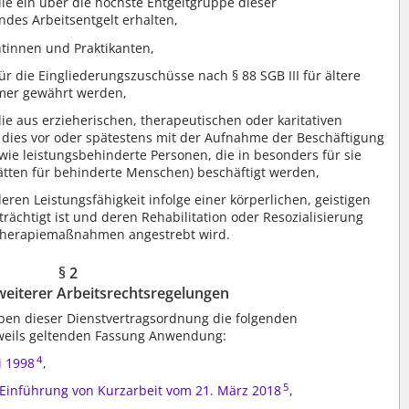
die ein über die höchste Entgeltgruppe dieser
des Arbeitsentgelt erhalten,
ntinnen und Praktikanten,
ür die Eingliederungszuschüsse nach § 88 SGB III für ältere
mer gewährt werden,
ie aus erzieherischen, therapeutischen oder karitativen
dies vor oder spätestens mit der Aufnahme der Beschäftigung
sowie leistungsbehinderte Personen, die in besonders für sie
ätten für behinderte Menschen) beschäftigt werden,
eren Leistungsfähigkeit infolge einer körperlichen, geistigen
ächtigt ist und deren Rehabilitation oder Resozialisierung
stherapiemaßnahmen angestrebt wird.
§ 2
iterer Arbeitsrechtsregelungen
eben dieser Dienstvertragsordnung die folgenden
eweils geltenden Fassung Anwendung:
4
i 1998
,
5
 Einführung von Kurzarbeit vom 21. März 2018
,