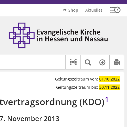
Shop
Aktuelles
Sitzu
Logo Ev. Kirche in Hessen und Nassau
 findet auch: "Pfarrerinitiative" oder "Pfarrerausschuss".
serer Hilfe.
Textsuche 
Verfüg
Dokument-Beziehu
Geltungszeitraum von:
01.10.2022
Geltungszeitraum bis:
30.11.2022
1
stvertragsordnung (KDO)
7. November 2013