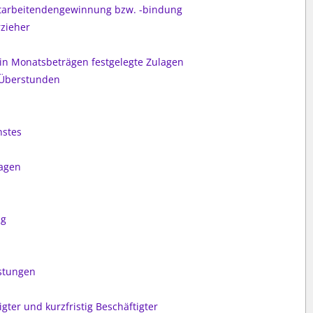
itarbeitendengewinnung bzw. -bindung
rzieher
 in Monatsbeträgen festgelegte Zulagen
 Überstunden
nstes
lagen
ng
n
stungen
gter und kurzfristig Beschäftigter