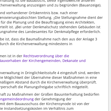
altung ist die Bauabsicht, bevor irgendwelche anderen
rchenverwaltung anzuzeigen und zu begründen (Bauanzeige).
und vorhandener Ortskenntnis bzw. nach einer
Renovierungsabsichten Stellung.
Die Stellungnahme dient der
2
für die Planung und die Beauftragung eines Architekten,
teilt ist.
Bei unter Denkmalschutz stehenden Gebäuden ist
3
llungnahme des Landesamtes für Denkmalpflege erforderlich.
abe ist, dass die Baumaßnahme nach den aus der Anlage 3
 durch die Kirchenverwaltung mindestens in
en ist in der
Rechtsverordnung über die
 Bauvorhaben der Kirchengemeinden, Dekanate und
erwaltung in Dringlichkeitsstufe 4 eingestuft sind, werden
ie Möglichkeit der Übernahme dieser Maßnahmen in eine
elmäßigem Abstand durch die Kirchenverwaltung überprüft.
perschaft die Planungsfreigabe schriftlich mitgeteilt.
schaft zu Maßnahmen der Großen Bauunterhaltung bedürfen
hengemeindeordnung
der Genehmigung der
mit dem Bauausschuss der Kirchensynode ist von der
ie Instandsetzungskosten im Verhältnis zum