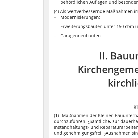
behördlichen Auflagen und besonder
(4)
Als wertverbessernde Maßnahmen im
Modernisierungen;
Erweiterungsbauten unter 150 cbm
Garagenneubauten.
II. Bauu
Kirchengeme
kirch
K
(1)
Maßnahmen der Kleinen Bauunterhalt
1
durchzuführen.
Sämtliche, zur dauerha
2
Instandhaltungs- und Reparaturarbeiten
und genehmigungsfrei.
Ausnahmen sind
3