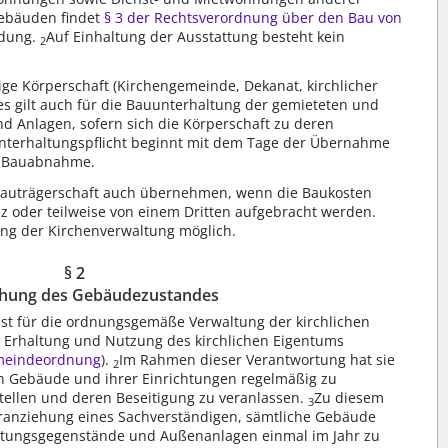
 Gebäuden findet
§ 3 der Rechtsverordnung über den Bau von
dung.
Auf Einhaltung der Ausstattung besteht kein
2
ige Körperschaft (Kirchengemeinde, Dekanat, kirchlicher
es gilt auch für die Bauunterhaltung der gemieteten und
 Anlagen, sofern sich die Körperschaft zu deren
nterhaltungspflicht beginnt mit dem Tage der Übernahme
r Bauabnahme.
e Bauträgerschaft auch übernehmen, wenn die Baukosten
z oder teilweise von einem Dritten aufgebracht werden.
g der Kirchenverwaltung möglich.
§ 2
hung des Gebäudezustandes
 ist für die ordnungsgemäße Verwaltung der kirchlichen
 Erhaltung und Nutzung des kirchlichen Eigentums
emeindeordnung
).
Im Rahmen dieser Verantwortung hat sie
2
 Gebäude und ihrer Einrichtungen regelmäßig zu
tellen und deren Beseitigung zu veranlassen.
Zu diesem
3
Heranziehung eines Sachverständigen, sämtliche Gebäude
chtungsgegenstände und Außenanlagen einmal im Jahr zu