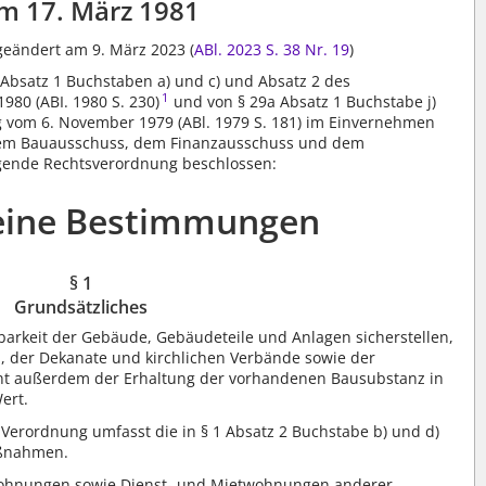
m 17. März 1981
t geändert am 9. März 2023 (
ABl. 2023 S. 38
Nr. 19
)
 Absatz 1 Buchstaben a) und c) und Absatz 2 des
1
80 (ABI. 1980 S. 230)
und von § 29a Absatz 1 Buchstabe j)
 vom 6. November 1979 (ABl. 1979 S. 181) im Einvernehmen
dem Bauausschuss, dem Finanzausschuss und dem
gende Rechtsverordnung beschlossen:
meine Bestimmungen
§ 1
Grundsätzliches
barkeit der Gebäude, Gebäudeteile und Anlagen sicherstellen,
n, der Dekanate und kirchlichen Verbände sowie der
ent außerdem der Erhaltung der vorhandenen Bausubstanz in
ert.
Verordnung umfasst die in § 1 Absatz 2 Buchstabe b) und d)
aßnahmen.
wohnungen sowie Dienst- und Mietwohnungen anderer