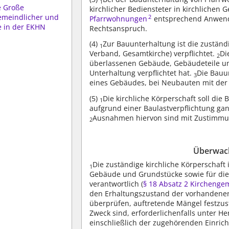
1
e Große
kirchlicher Bediensteter in kirchlichen
emeindlicher und
2
Pfarrwohnungen
entsprechend Anwen
e in der EKHN
Rechtsanspruch.
(4)
Zur Bauunterhaltung ist die zuständ
1
Verband, Gesamtkirche) verpflichtet.
Di
2
überlassenen Gebäude, Gebäudeteile und
Unterhaltung verpflichtet hat.
Die Bauu
3
eines Gebäudes, bei Neubauten mit de
(5)
Die kirchliche Körperschaft soll di
1
aufgrund einer Baulastverpflichtung gan
Ausnahmen hiervon sind mit Zustimmun
2
Überwac
Die zuständige kirchliche Körperschaft
1
Gebäude und Grundstücke sowie für die
verantwortlich (
§ 18 Absatz 2 Kircheng
den Erhaltungszustand der vorhandenen
überprüfen, auftretende Mängel festzus
Zweck sind, erforderlichenfalls unter 
einschließlich der zugehörenden Einri