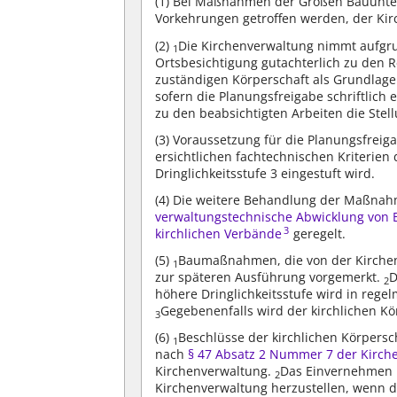
(1)
Bei Maßnahmen der Großen Bauunterh
Vorkehrungen getroffen werden, der Ki
(2)
Die Kirchenverwaltung nimmt aufgr
1
Ortsbesichtigung gutachterlich zu den 
zuständigen Körperschaft als Grundlage 
sofern die Planungsfreigabe schriftlich er
zu den beabsichtigten Arbeiten die Ste
(3)
Voraussetzung für die Planungsfreig
ersichtlichen fachtechnischen Kriterien
Dringlichkeitsstufe 3 eingestuft wird.
(4)
Die weitere Behandlung der Maßnahm
verwaltungstechnische Abwicklung von
3
kirchlichen Verbände
geregelt.
(5)
Baumaßnahmen, die von der Kirchenv
1
zur späteren Ausführung vorgemerkt.
D
2
höhere Dringlichkeitsstufe wird in reg
Gegebenenfalls wird der kirchlichen Kör
3
(6)
Beschlüsse der kirchlichen Körper
1
nach
§ 47 Absatz 2 Nummer 7 der Kirc
Kirchenverwaltung.
Das Einvernehmen 
2
Kirchenverwaltung herzustellen, wenn d