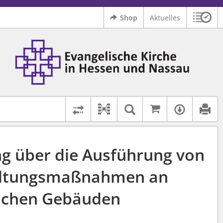
Shop
Aktuelles
Sitzu
Logo Ev. Kirche in Hessen und Nassau
 findet auch: "Pfarrerinitiative" oder "Pfarrerausschuss".
serer Hilfe.
Auf kirchenr
Textsuche im D
Verfüg
Dokument-Beziehungen
Rechtsstände vergleichen
g über die Ausführung von
ltungsmaßnahmen an
lichen Gebäuden