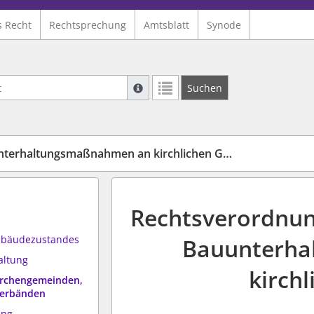
s Recht
Rechtsprechung
Amtsblatt
Synode
Suche mit Platzhalter "*", Bsp. Pfarrer*,
Suchen
Weitere Suchoperatoren finden Sie in un
rhaltungsmaßnahmen an kirchlichen Gebäuden
Rechtsverordnun
ebäudezustandes
Bauunterha
altung
kirch
Kirchengemeinden,
Verbänden
ung