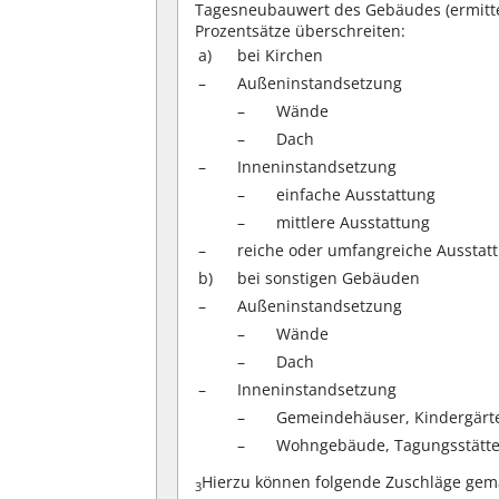
Tagesneubauwert des Gebäudes (ermitte
Prozentsätze überschreiten:
a)
bei Kirchen
–
Außeninstandsetzung
–
Wände
–
Dach
–
Inneninstandsetzung
–
einfache Ausstattung
–
mittlere Ausstattung
–
reiche oder umfangreiche Ausstat
b)
bei sonstigen Gebäuden
–
Außeninstandsetzung
–
Wände
–
Dach
–
Inneninstandsetzung
–
Gemeindehäuser, Kindergärt
–
Wohngebäude, Tagungsstätt
Hierzu können folgende Zuschläge gem
3