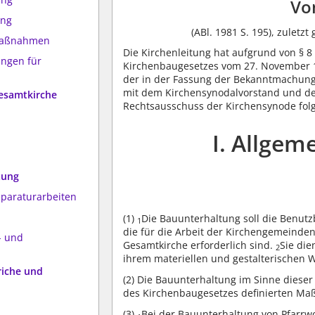
Vo
ung
(ABl. 1981 S. 195), zuletz
Maßnahmen
Die Kirchenleitung hat aufgrund von § 8
ngen für
Kirchenbaugesetzes vom 27. November 19
der in der Fassung der Bekanntmachung
mit dem Kirchensynodalvorstand und 
Gesamtkirche
Rechtsausschuss der Kirchensynode fol
I. Allge
tung
eparaturarbeiten
(1)
Die Bauunterhaltung soll die Benutz
1
die für die Arbeit der Kirchengemeinde
- und
Gesamtkirche erforderlich sind.
Sie di
2
ihrem materiellen und gestalterischen W
riche und
(2)
Die Bauunterhaltung im Sinne dieser 
des Kirchenbaugesetzes definierten M
(3)
Bei der Bauunterhaltung von Pfarr