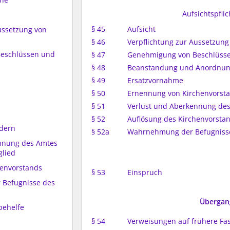
Aufsichtspfli
§ 45
Aufsicht
Aussetzung von
§ 46
Verpflichtung zur Aussetzun
Beschlüssen und
§ 47
Genehmigung von Beschlüsse
§ 48
Beanstandung und Anordnun
§ 49
Ersatzvornahme
§ 50
Ernennung von Kirchenvorsta
§ 51
Verlust und Aberkennung de
§ 52
Auflösung des Kirchenvorsta
edern
§ 52a
Wahrnehmung der Befugnisse
ennung des Amtes
glied
henvorstands
§ 53
Einspruch
 Befugnisse des
Übergan
behelfe
§ 54
Verweisungen auf frühere F