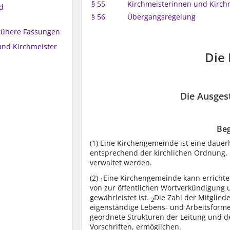
§ 55
Kirchmeisterinnen und Kirch
d
§ 56
Übergangsregelung
frühere Fassungen
und Kirchmeister
Die
Die Ausges
Beg
(1)
Eine Kirchengemeinde ist eine daue
entsprechend der kirchlichen Ordnung, 
verwaltet werden.
(2)
Eine Kirchengemeinde kann errichte
1
von zur öffentlichen Wortverkündigung
gewährleistet ist.
Die Zahl der Mitglie
2
eigenständige Lebens- und Arbeitsforme
geordnete Strukturen der Leitung und d
Vorschriften, ermöglichen.