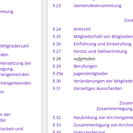
§ 23
Gemeindeversammlung
tretung
Zus
§ 24
Amtszeit
§ 25
Mitgliedschaft von Mitglied
§ 26
Einführung und Einberufung 
Mitgliederzahl
§ 27
Vorsitz und Stellvertretung
eiden
§ 28
aufgehoben
mensetzung bei
§ 29
Berufungen
egung,
§ 29a
Jugendmitglieder
chengemeinden
§ 30
Veränderungen der Mitgliede
rchengemeinden
§ 31
Vorzeitiges Ausscheiden
on
Zusam
Zusammenlegung,
en der
§ 32
Neubildung von Kirchengem
der
§ 33
Zusammenlegung von Kirch
itarbeit und
§ 34
Grenzänderung