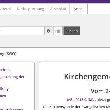
s Recht
Rechtsprechung
Amtsblatt
Synode
Suche mit Platzhalter "*", Bsp. Pfarrer*,
Suchen
Weitere Suchoperatoren finden Sie in un
ng (KGO)
meinde
Kirchengem
sgestaltung der
ellung
Vom 2
rmen
(
ABl. 2013 S. 38
), zuletzt 
Die Kirchensynode der Evangelischen Ki
ng, Aufhebung