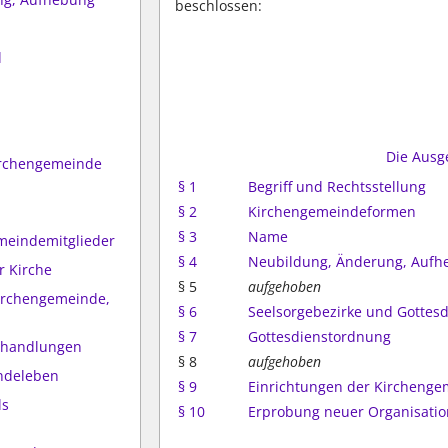
beschlossen:
d
Die Ausg
Kirchengemeinde
§ 1
Begriff und Rechtsstellung
§ 2
Kirchengemeindeformen
§ 3
Name
meindemitglieder
§ 4
Neubildung, Änderung, Aufh
r Kirche
§ 5
aufgehoben
Kirchengemeinde,
§ 6
Seelsorgebezirke und Gottesd
§ 7
Gottesdienstordnung
shandlungen
§ 8
aufgehoben
ndeleben
§ 9
Einrichtungen der Kircheng
ls
§ 10
Erprobung neuer Organisati