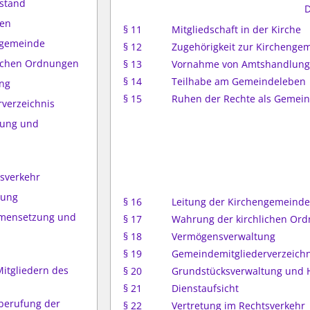
rstand
D
ben
§ 11
Mitgliedschaft in der Kirche
engemeinde
§ 12
Zugehörigkeit zur Kircheng
lichen Ordnungen
§ 13
Vornahme von Amtshandlun
§ 14
Teilhabe am Gemeindeleben
ng
§ 15
Ruhen der Rechte als Gemein
verzeichnis
tung und
tsverkehr
lung
§ 16
Leitung der Kirchengemeind
mmensetzung und
§ 17
Wahrung der kirchlichen Or
§ 18
Vermögensverwaltung
§ 19
Gemeindemitgliederverzeichn
Mitgliedern des
§ 20
Grundstücksverwaltung und 
§ 21
Dienstaufsicht
nberufung der
§ 22
Vertretung im Rechtsverkehr