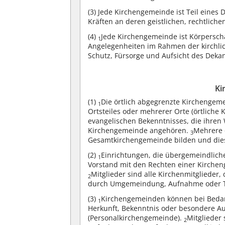
(3)
Jede Kirchengemeinde ist Teil eines 
Kräften an deren geistlichen, rechtliche
(4)
Jede Kirchengemeinde ist Körperscha
1
Angelegenheiten im Rahmen der kirchli
Schutz, Fürsorge und Aufsicht des Deka
Ki
(1)
Die örtlich abgegrenzte Kirchengeme
1
Ortsteiles oder mehrerer Orte (örtliche
evangelischen Bekenntnisses, die ihren
Kirchengemeinde angehören.
Mehrere 
3
Gesamtkirchengemeinde bilden und die
(2)
Einrichtungen, die übergemeindlic
1
Vorstand mit den Rechten einer Kirchen
Mitglieder sind alle Kirchenmitglieder
2
durch Umgemeindung, Aufnahme oder Ta
(3)
Kirchengemeinden können bei Bedarf
1
Herkunft, Bekenntnis oder besondere A
(Personalkirchengemeinde).
Mitglieder
2