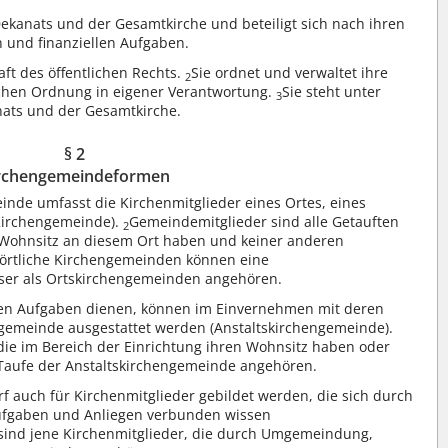
Dekanats und der Gesamtkirche und beteiligt sich nach ihren
n und finanziellen Aufgaben.
ft des öffentlichen Rechts.
Sie ordnet und verwaltet ihre
2
chen Ordnung in eigener Verantwortung.
Sie steht unter
3
nats und der Gesamtkirche.
§ 2
rchengemeindeformen
inde umfasst die Kirchenmitglieder eines Ortes, eines
 Kirchengemeinde).
Gemeindemitglieder sind alle Getauften
2
 Wohnsitz an diesem Ort haben und keiner anderen
örtliche Kirchengemeinden können eine
ser als Ortskirchengemeinden angehören.
hen Aufgaben dienen, können im Einvernehmen mit deren
gemeinde ausgestattet werden (Anstaltskirchengemeinde).
, die im Bereich der Einrichtung ihren Wohnsitz haben oder
ufe der Anstaltskirchengemeinde angehören.
 auch für Kirchenmitglieder gebildet werden, die sich durch
ufgaben und Anliegen verbunden wissen
 sind jene Kirchenmitglieder, die durch Umgemeindung,