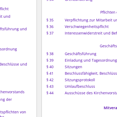
licht
Pflichten
it und
§ 35
Verpflichtung zur Mitarbeit 
§ 36
Verschwiegenheitspflicht
äftsführung und
§ 37
Interessenwiderstreit und Be
Geschäft
esordnung
§ 38
Geschäftsführung
§ 39
Einladung und Tagesordnun
, Beschlüsse und
§ 40
Sitzungen
§ 41
Beschlussfähigkeit, Beschlü
§ 42
Sitzungsprotokoll
§ 43
Umlaufbeschluss
rchenvorstands
§ 44
Ausschüsse des Kirchenvorst
ung der
Mitver
tspflichten von
che