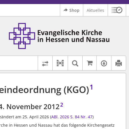
Shop
Aktuelles
Sitzu
Logo Ev. Kirche in Hessen und Nassau
 findet auch: "Pfarrerinitiative" oder "Pfarrerausschuss".
serer Hilfe.
Auf kirchenr
Textsuche im D
Verfüg
Dokument-Beziehungen
Rechtsstände vergleichen
1
eindeordnung (KGO)
2
4. November 2012
geändert am 25. April 2026 (
ABl. 2026 S. 84
Nr. 47
)
rche in Hessen und Nassau hat das folgende Kirchengesetz