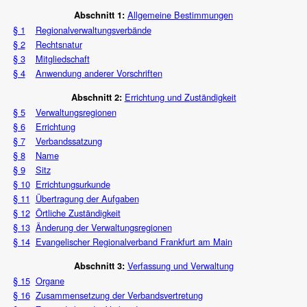
Allgemeine Bestimmungen
Abschnitt 1:
§ 1
Regionalverwaltungsverbände
§ 2
Rechtsnatur
§ 3
Mitgliedschaft
§ 4
Anwendung anderer Vorschriften
Errichtung und Zuständigkeit
Abschnitt 2:
§ 5
Verwaltungsregionen
§ 6
Errichtung
§ 7
Verbandssatzung
§ 8
Name
§ 9
Sitz
§ 10
Errichtungsurkunde
§ 11
Übertragung der Aufgaben
§ 12
Örtliche Zuständigkeit
§ 13
Änderung der Verwaltungsregionen
§ 14
Evangelischer Regionalverband Frankfurt am Main
Verfassung und Verwaltung
Abschnitt 3:
§ 15
Organe
§ 16
Zusammensetzung der Verbandsvertretung