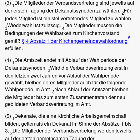
(3)
Die Mitglieder der Verbandsvertretung sind jeweils auf
1
der ersten Tagung der Dekanatssynoden zu wählen.
Für
2
jedes Mitglied ist ein stellvertretendes Mitglied zu wählen.
Wiederwahl ist zulässig.
Die Mitglieder müssen die
3
4
Bedingungen der Wählbarkeit zum Kirchenvorstand
5
gemäß
§ 4 Absatz 1 der Kirchengemeindewahlordnung
erfüllen.
(4)
Die Amtszeit endet mit Ablauf der Wahlperiode der
1
Dekanatssynoden.
Wird die Verbandsvertretung erst in
2
den letzten zwei Jahren vor Ablauf der Wahlperiode
gewählt, bleiben deren Mitglieder auch für die folgende
Wahlperiode im Amt.
Nach Ablauf der Amtszeit bleiben
3
die Mitglieder bis zum ersten Zusammentreten der neu
gebildeten Verbandsvertretung im Amt.
(5)
Dekanate, die eine Kirchliche Arbeitsgemeinschaft
1
bilden, gelten als ein Dekanat im Sinne der Absätze 1 bis
3.
Die Mitglieder der Verbandsvertretung werden jeweils
2
auf der ersten gemeinsamen Tagung der