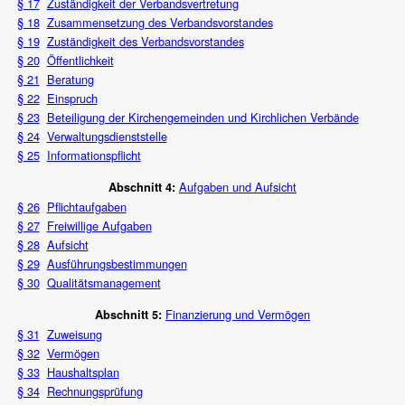
§ 17
Zuständigkeit der Verbandsvertretung
§ 18
Zusammensetzung des Verbandsvorstandes
§ 19
Zuständigkeit des Verbandsvorstandes
§ 20
Öffentlichkeit
§ 21
Beratung
§ 22
Einspruch
§ 23
Beteiligung der Kirchengemeinden und Kirchlichen Verbände
§ 24
Verwaltungsdienststelle
§ 25
Informationspflicht
Aufgaben und Aufsicht
Abschnitt 4:
§ 26
Pflichtaufgaben
§ 27
Freiwillige Aufgaben
§ 28
Aufsicht
§ 29
Ausführungsbestimmungen
§ 30
Qualitätsmanagement
Finanzierung und Vermögen
Abschnitt 5:
§ 31
Zuweisung
§ 32
Vermögen
§ 33
Haushaltsplan
§ 34
Rechnungsprüfung